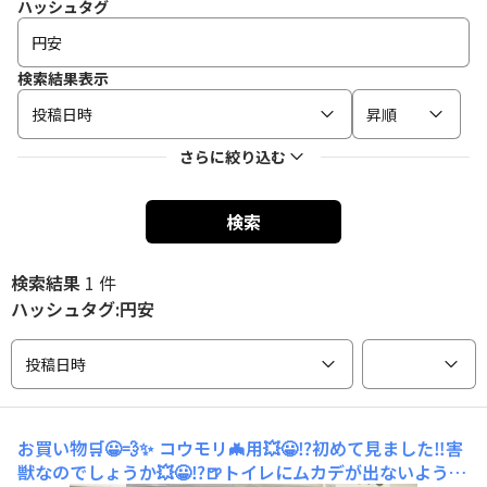
ハッシュタグ
検索結果表示
投稿日時
昇順
さらに絞り込む
検索
検索結果
1 件
ハッシュタグ:円安
投稿日時
お買い物🛒😀💨✨
コウモリ🦇用💥😀⁉️初めて見ました‼️害
獣なのでしょうか💥😀⁉️🍺トイレにムカデが出ないように