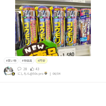
購入🛒2本パックがお得🛒😀✨メモ用🖊️😀直ぐに無くなり
ます‼️まさかのインクが少ないとか💥⁉️😱詰め替え用あり
ますが10円しか変わらないので新品を✨ナンジャコリャ💥
😀⁉️💦ナンジャコリャ②😀💦ナンジャコリャ
買い物
物価高
円安
28
43
にしもん@50s pro
|
06/04