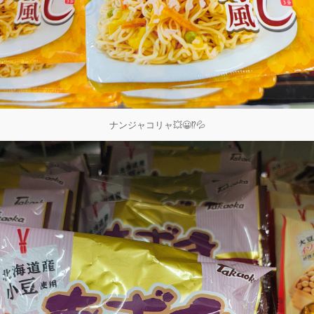
ナンジャコリャ💥😀⁉️💦