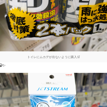
トイレにムカデが出ないように購入🛒
✨