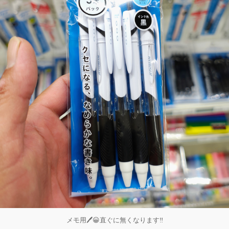
メモ用🖊️😀直ぐに無くなります‼️