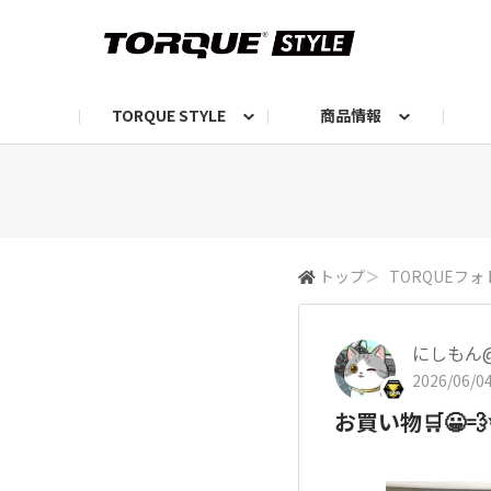
TORQUE STYLE
商品情報
お知らせ
TORQUEニュース
TORQUEフォト
自己紹介しよう
編集部の日常フォト
TORQUIZ【投票企画】
TORQUEトーク
G07エピソード投稿📸
よみもの
編集部からのおし
G
トップ
＞
TORQUEフォ
にしもん@5
2026/06/04
お買い物🛒😀💨