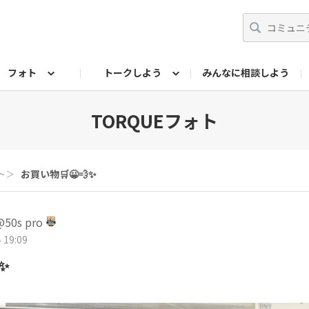
フォト
トークしよう
みんなに相談しよう
らせ
07公式サイト
TORQUEサークル
フォト企画アーカイブ
編集部のつぶやき（アーカイブ）
歴代モデル
【会員限定】ニュース
TORQUEフォト
ト
＞
お買い物🛒😀💨✨
0s pro
 19:09
✨