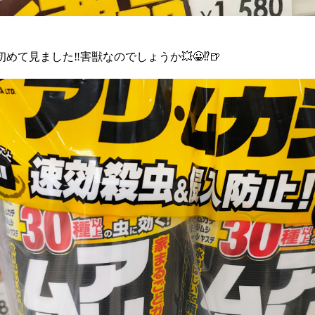
️初めて見ました‼️害獣なのでしょうか💥😀⁉️🍺