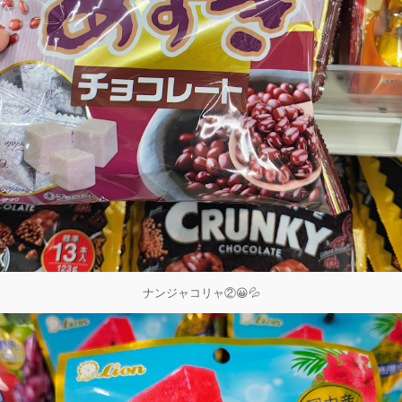
ナンジャコリャ②😀💦