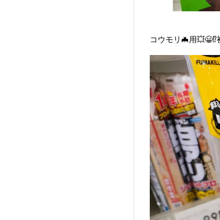
コウモリ🦇用💥😀⁉