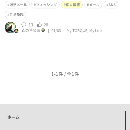
○(有名芸能人名)なんだけど、…」 といったメールが、な
迷惑メール
フィッシング
個人情報
メール
SNS
ぜかよく飛んできます。💣️ その度に迷惑メール報告と削
除をするのですが、敵も然る者、アドレスを変えてまた送
注意喚起
りつけてきます。もちろん、
13
26
森の音楽家
|
01/03
|
My TORQUE, My Life
1-1件 / 全1件
ホーム