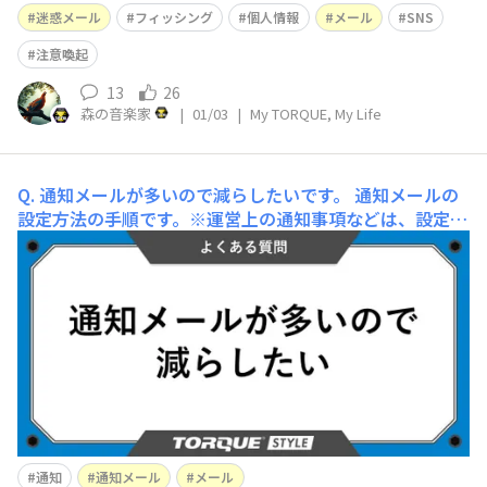
○(有名芸能人名)なんだけど、…」 といったメールが、な
迷惑メール
フィッシング
個人情報
メール
SNS
ぜかよく飛んできます。💣️ その度に迷惑メール報告と削
除をするのですが、敵も然る者、アドレスを変えてまた送
注意喚起
りつけてきます。もちろん、
13
26
森の音楽家
|
01/03
|
My TORQUE, My Life
Q. 通知メールが多いので減らしたいです。
通知メールの
設定方法の手順です。※運営上の通知事項などは、設定に
関わらずお送りさせていただく場合がございますので、ご
了承ください。1. サイトTOP右上のアイコン（マイペー
ジ）をタップ 2. マイページのアカウント設定をタップ 3.
アカウント設定のメール通知設定をタップ&nbs
通知
通知メール
メール