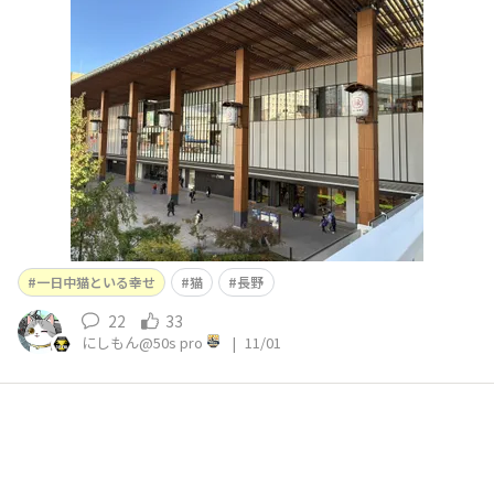
到着したようです🤧💦 そして私はダウンして昨日から寝
込んでます、、、 来春までの分をしっかり充電したいと
思います🤒
一日中猫といる幸せ
猫
長野
22
33
にしもん@50s pro
|
11/01