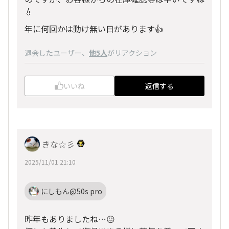
💧
年に何回かは動け無い日があります👍
退会したユーザー
、
他5人
がリアクション
いいね
返信する
きな☆彡
2025/11/01 21:10
にしもん@50s pro
昨年もありましたね…😖