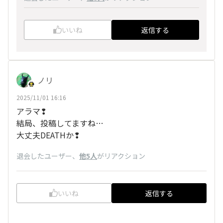
いいね
返信する
ノリ
2025/11/01 16:16
アラマ❢
結局、投稿してますね…
大丈夫DEATHか❢
退会したユーザー
、
他5人
がリアクション
いいね
返信する