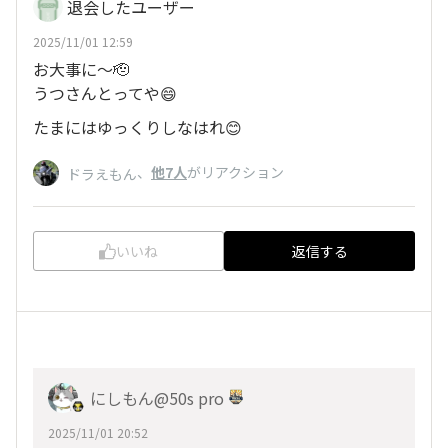
退会したユーザー
2025/11/01 12:59
お大事に～🫡
うつさんとってや😄
たまにはゆっくりしなはれ😊
、
他7人
がリアクション
ドラえもん
いいね
返信する
にしもん@50s pro
2025/11/01 20:52