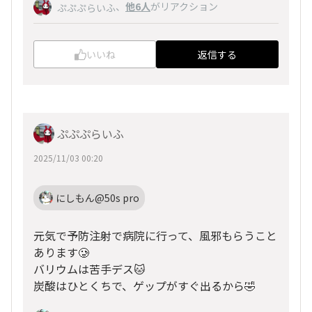
、
他6人
がリアクション
ぷぷぷらいふ
いいね
返信する
ぷぷぷらいふ
2025/11/03 00:20
にしもん@50s pro
元気で予防注射で病院に行って、風邪もらうこと
あります🥲
バリウムは苦手デス🐱
炭酸はひとくちで、ゲップがすぐ出るから🤣