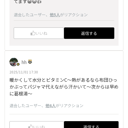
てます😀😺👍
退会したユーザー
、
他5人
がリアクション
いいね
返信する
hh
2025/11/01 17:30
暖かくして水分とビタミンC～熱があるなら布団ひっ
かぶってパジャマ代えながら汗かいて～次からは早め
に葛根湯～
退会したユーザー
、
他6人
がリアクション
いいね
返信する