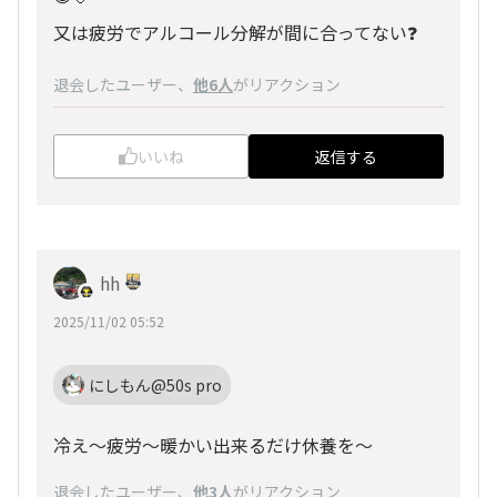
又は疲労でアルコール分解が間に合ってない❓️
退会したユーザー
、
他6人
がリアクション
いいね
返信する
hh
2025/11/02 05:52
にしもん@50s pro
冷え～疲労～暖かい出来るだけ休養を～
退会したユーザー
、
他3人
がリアクション