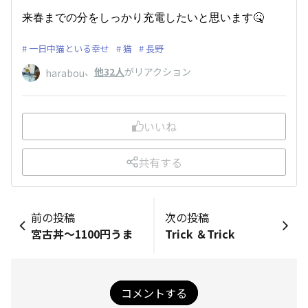
来春までの分をしっかり充電したいと思います🤒
一日中猫といる幸せ
猫
長野
、
他32人
がリアクション
harabou
いいね
共有する
前の投稿
次の投稿
宮古丼～1100円うま
Trick ＆Trick
コメントする