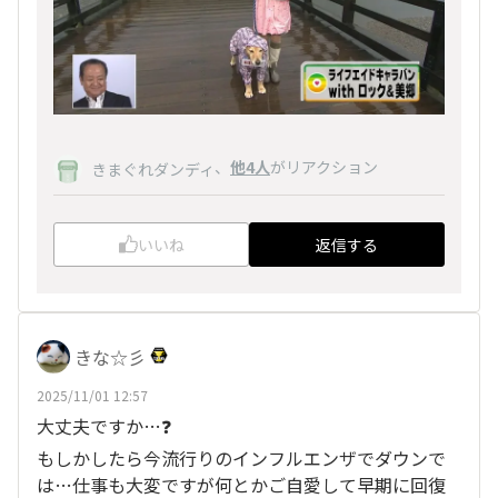
、
他4人
がリアクション
きまぐれダンディ
いいね
返信する
きな☆彡
2025/11/01 12:57
大丈夫ですか…❓️
もしかしたら今流行りのインフルエンザでダウンで
は…仕事も大変ですが何とかご自愛して早期に回復