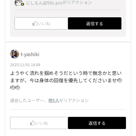
がリアクション
にしもん@50s pro
いいね
返信する
t-yashiki
2025/11/01 18:08
ようやく流れを掴めそうだという時で無念かと思い
ますが、今は身体の回復を優先してくださいませ🫡
🫡🫡
退会したユーザー
、
他5人
がリアクション
いいね
返信する