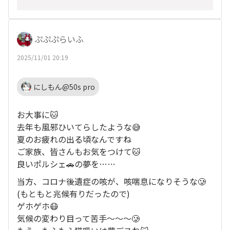
ぷぷぷらいふ
2025/11/01 20:19
にしもん@50s pro
お大事に🐱
去年も風邪ひいてらしたような😅
夏のお疲れの出る頃なんですね
ご家族、皆さんもお気をつけて🐱
良いポルシェ🚗の夢を……
当方、コロナ後遺症の咳が、咳喘息になりそうな🥲
(もともと兆候有りだったので)
ゲホゲホ😷
気候の変わり目って苦手〜〜〜🥲