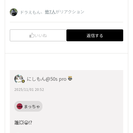
、
他7人
がリアクション
ドラえもん
いいね
返信する
にしもん@50s pro
2025/11/01 20:52
まっちゃ
誰💥😀⁉️