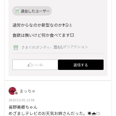
退会したユーザー
過労からなのか新型なのか❓️🤧💧
食欲は無いけど何か食べてます💥
、
他4人
がリアクション
きまぐれダンディ
いいね
返信する
まっちゃ
2025/11/01 12:58
長野美郷ちゃん
めざましテレビのお天気お姉さんだった。☀️🌧️☁️