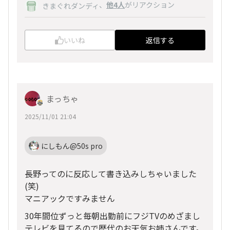
、
他4人
がリアクション
きまぐれダンディ
いいね
返信する
まっちゃ
2025/11/01 21:04
にしもん@50s pro
長野ってのに反応して書き込みしちゃいました
(笑)
マニアックですみません
30年間位ずっと毎朝出勤前にフジTVのめざまし
テレビを見てるので歴代のお天気お姉さんです。