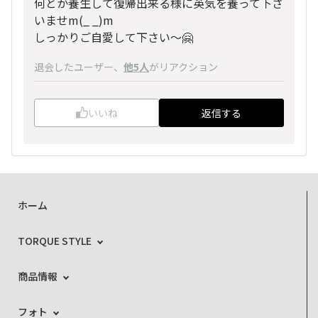
何とか養生して復帰出来る様に英気を養って下さ
いませm(_ _)m
しっかりご自愛して下さい〜🤗
退会したユーザー
、
他5人
がリアクション
いいね
返信する
ホーム
TORQUE STYLE
商品情報
フォト