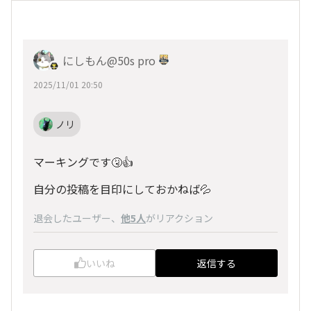
にしもん@50s pro
2025/11/01 20:50
ノリ
マーキングです🤧👍
自分の投稿を目印にしておかねば💦
退会したユーザー
、
他5人
がリアクション
いいね
返信する