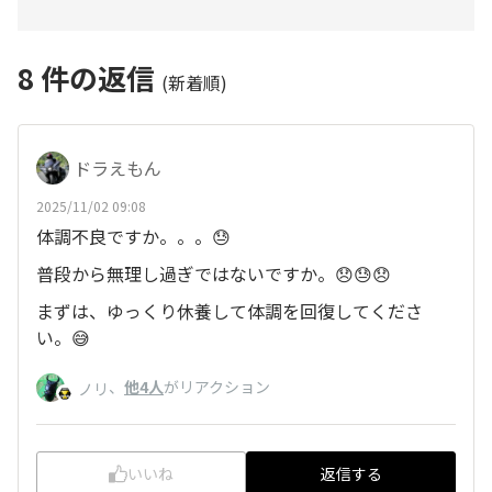
8
件の返信
(新着順)
ドラえもん
2025/11/02 09:08
体調不良ですか。。。😓
普段から無理し過ぎではないですか。😞😓😞
まずは、ゆっくり休養して体調を回復してくださ
い。😅
、
他4人
がリアクション
ノリ
いいね
返信する