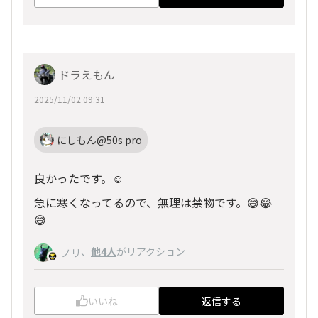
ドラえもん
2025/11/02 09:31
にしもん@50s pro
良かったです。☺️
急に寒くなってるので、無理は禁物です。😅😂
😅
、
他4人
がリアクション
ノリ
いいね
返信する