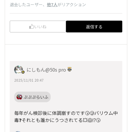
退会したユーザー
、
他7人
がリアクション
いいね
返信する
にしもん@50s pro
2025/11/01 20:47
ぷぷぷらいふ
毎年がん検診後に体調崩すのです🤧🥲バリウム中
毒❓️それとも誰かにうつされてる💥😱⁉️🤧