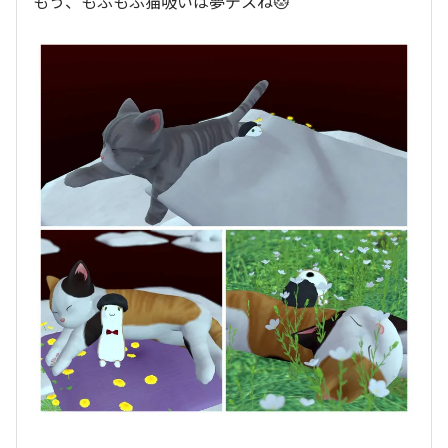
もう、もふもふ猫吸いは夢デスね🐱