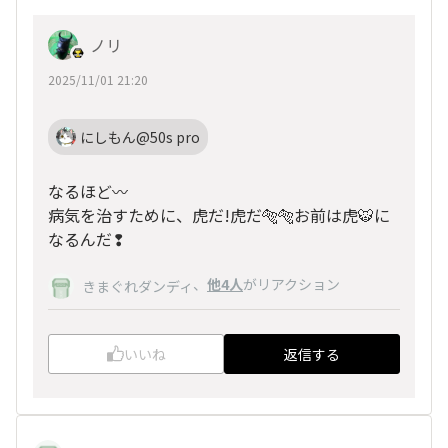
ノリ
2025/11/01 21:20
にしもん@50s pro
なるほど〰️
病気を治すために、虎だ!虎だ🐅🐅お前は虎🐯に
なるんだ❢
、
他4人
がリアクション
きまぐれダンディ
いいね
返信する