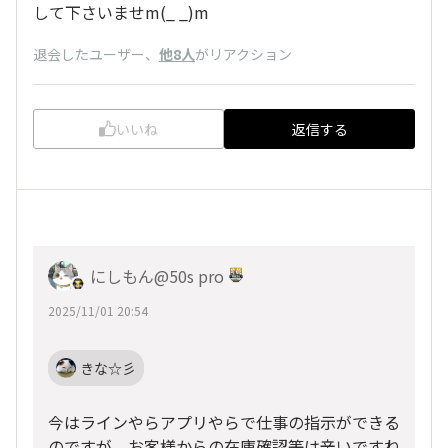
して下さいませm(_ _)m
退会したユーザー
、
他8人
がリアクション
いいね
返信する
にしもん@50s pro
2025/11/01 20:54
きな☆彡
今はラインやらアプリやらで仕事の指示ができる
のですが、お客様からの在庫確認等は辛いですね