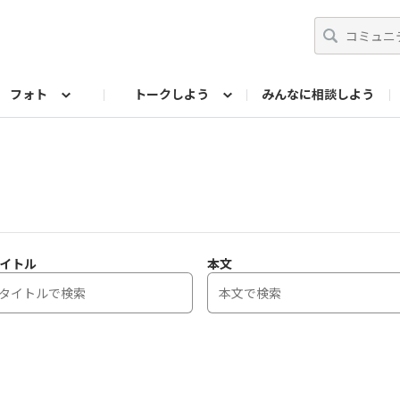
フォト
トークしよう
みんなに相談しよう
らせ
07公式サイト
TORQUEサークル
#フォトコンテスト「夏の思い出ワンシーン」
編集部のつぶやき（アーカイブ）
歴代モデル
【会員限定】ニュース
フォ
イトル
本文