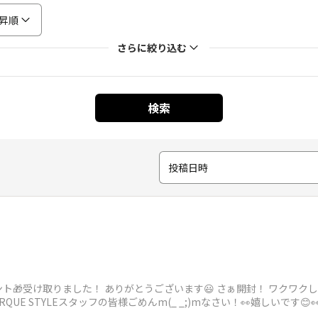
昇順
さらに絞り込む
検索
投稿日時
🎁受け取りました！ ありがとうございます😃 さぁ開封！ ワクワクしま
UE STYLEスタッフの皆様ごめんm(_ _;)mなさい！👀嬉しいです😊