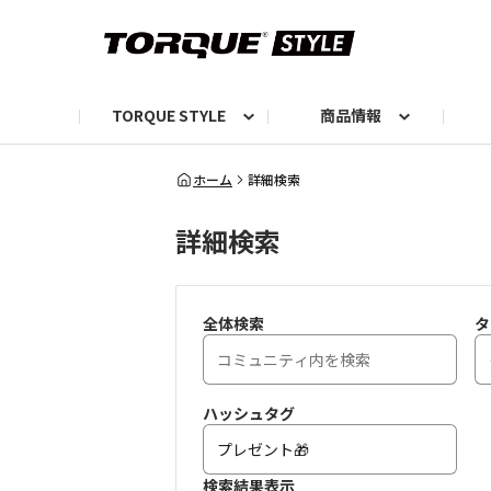
TORQUE STYLE
商品情報
お知らせ
TORQUEニュース
TORQUEフォト
自己紹介しよう
編集部の日常フォト
TORQUIZ【投票企画】
TORQUEトーク
G07エピソード投稿📸
よみもの
編集部からのおし
G
ホーム
詳細検索
詳細検索
全体検索
タ
ハッシュタグ
検索結果表示