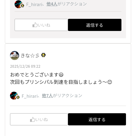
、
他4人
がリアクション
F_hirari
いいね
返信する
きな☆彡
2025/12/26 09:22
おめでとうございます😃
次回もプリンシパル到達を目指しましょう〜😊
、
他7人
がリアクション
F_hirari
いいね
返信する