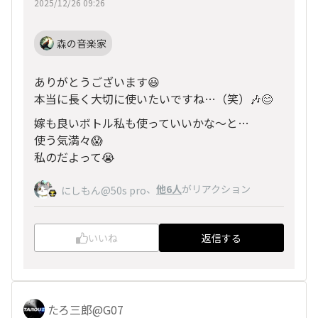
2025/12/26 09:26
森の音楽家
ありがとうございます😃
本当に長く大切に使いたいですね…（笑）🎶😊
嫁も良いボトル私も使っていいかな〜と…
使う気満々😱
私のだよって😭
、
他6人
がリアクション
にしもん@50s pro
いいね
返信する
たろ三郎@G07