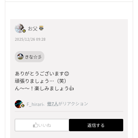
お父
2025/12/26 09:28
きな☆彡
ありがとうございます😊
頑張りましょう…（笑）
ん～～！楽しみましょう👍
、
他7人
がリアクション
F_hirari
いいね
返信する