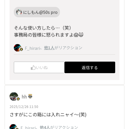
にしもん@50s pro
そんな使い方したら…（笑）
事務局の皆様に怒られますよ😱🙀
、
他1人
がリアクション
F_hirari
いいね
返信する
hh
2025/12/26 11:50
さすがにこの箱には入れニャイ～(笑)
、
他4人
がリアクション
F_hirari