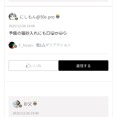
にしもん@50s pro
2025/12/26 19:08
予備の猫砂入れにも💥😀🍺😺💦
、
他1人
がリアクション
F_hirari
いいね
返信する
お父
2025/12/26 19:43