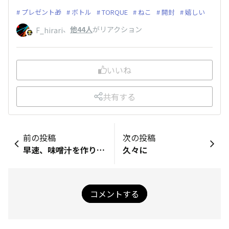
プレゼント🎁
ボトル
TORQUE
ねこ
開封
嬉しい
、
他44人
がリアクション
F_hirari
いいね
共有する
前の投稿
次の投稿
早速、味噌汁を作りました（笑）
久々に
コメントする