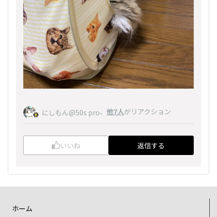
、
他7人
がリアクション
にしもん@50s pro
いいね
返信する
ホーム