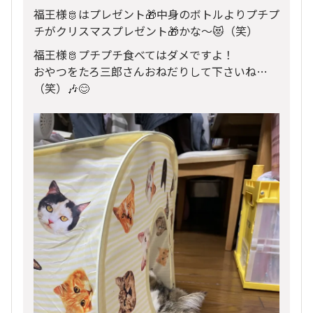
福王様🫅はプレゼント🎁中身のボトルよりプチプ
チがクリスマスプレゼント🎁かな〜😻（笑）
福王様🫅プチプチ食べてはダメですよ！
おやつをたろ三郎さんおねだりして下さいね…
（笑）🎶😊