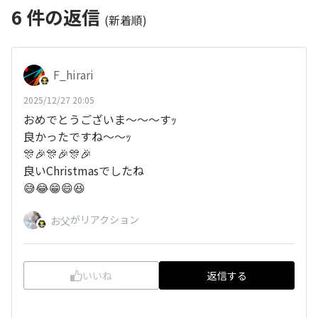
6
件の返信
(新着順)
F_hirari
2025/12/27 20:05
おめでとうございま～～～すｯ
良かったですね〜〜ｯ
🎊🎉🎊🎉🎊🎉
良いChristmasでしたね
😅😂😁😄😆
がリアクション
お父
いいね
返信する