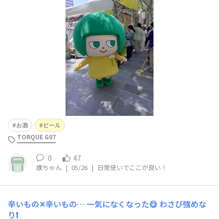
⭐⭐⭐⭐▷理由：■G07を一言で表すと？普段使いの良さを
キャッチコピーにしよう✨▷水に強く、衝撃にも強い。ア
ウトドアのグッズも豊富！■こんな人にTORQUEがおすす
め！▷携帯を良く落とす人！
お酒
ビール
TORQUE G07
0
47
康ちゃん
|
05/26
|
日常使いでここが良い！
辛いもの✕辛いもの…
一気になくなった😋 わさび強めな
り❗