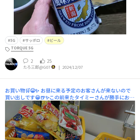
5G
サッポロ
ビール
TORQUE 5G
2
25
たろ三郎@G07
|
2024/12/07
お買い物🛒😀✨
お昼に来る予定のお客さんが来ないので
買い出しです😀🍺✨この前来たタイミーさんが勝手にお菓
子をガツガツ食べる方で驚きました💧それは泥棒と言
う、、世の中色んな方が居ますね🥲本日の鍋スープ😀🍺✨
そろそろラーメン系のスープはネタが尽きそうです😱💦
ここに豚、シメジ、白菜、ウインナー、ラ王の鍋麺を入れ
れば完璧に