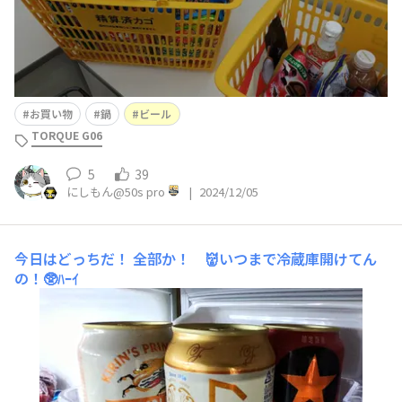
お買い物
鍋
ビール
TORQUE G06
5
39
にしもん@50s pro
|
2024/12/05
今日はどっちだ！
全部か！ 👹いつまで冷蔵庫開けてん
の！🥸ﾊｰｲ