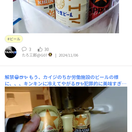
ビール
3
30
たろ三郎@G07
|
2024/11/06
解禁😀🍺✨
もう、カイジのちか労働施設のビールの様
に、、、キンキンに冷えてやがる🍺✨犯罪的に美味すぎる
❗️🍺😀✨ 本当に体に染み込んできますね😀🍺✨