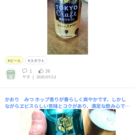
ビール
スタウト
1
26
ヤタ
|
2025/07/13
かおり みつ
ホップ香りが春らしく爽やかです。しかし
ながらヱビスらしい苦味とコクがあり、満足な飲み心でし
た。 でもやっぱりノーマルが好みです。