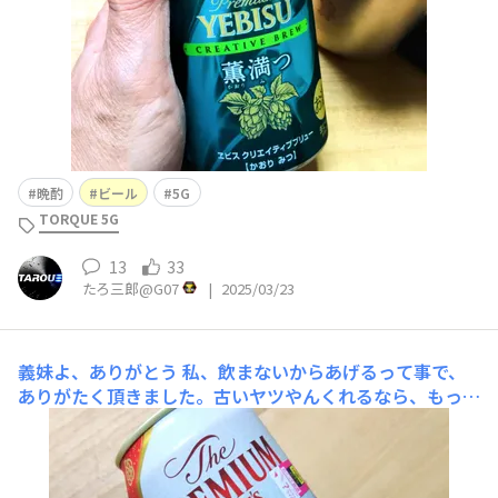
晩酌
ビール
5G
TORQUE 5G
13
33
たろ三郎@G07
|
2025/03/23
義妹よ、ありがとう
私、飲まないからあげるって事で、
ありがたく頂きました。古いヤツやんくれるなら、もっと
早く欲しいぞ。普通に美味かったけど。