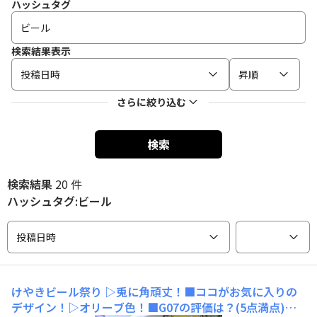
ハッシュタグ
検索結果表示
投稿日時
昇順
さらに絞り込む
検索
検索結果
20 件
ハッシュタグ:ビール
投稿日時
けやきビール祭り
▷兎に角頑丈！■ココがお気に入りの
デザイン！▷オリーブ色！■G07の評価は？(5点満点)▷⭐