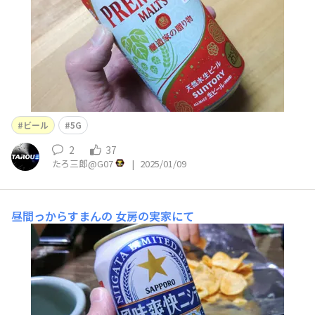
ビール
5G
2
37
たろ三郎@G07
|
2025/01/09
昼間っからすまんの
女房の実家にて