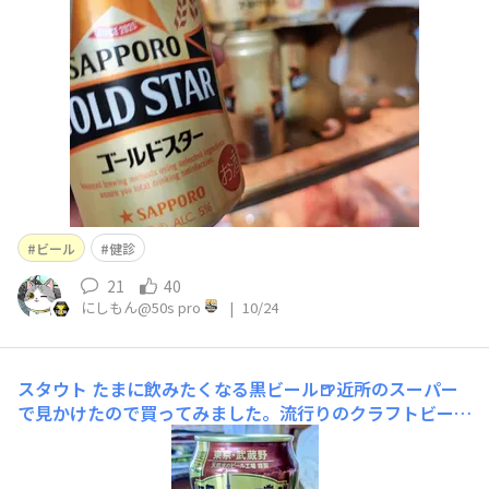
重は173.5㌢、体重は70.1㌔と変わらず💧オシッコは少し
薬品の臭いが、、鼻炎薬❓️農薬❓️血は赤かったです💉💥😀
👍 来週は別にが
ビール
健診
21
40
にしもん@50s pro
|
10/24
スタウト
たまに飲みたくなる黒ビール🍺近所のスーパー
で見かけたので買ってみました。流行りのクラフトビール
です。