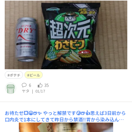
ポテチ
ビール
6
35
ヤタ
|
01/17
お待たせ💥😀🍺✨
やっと解禁です🥲🍺👍思えば3日前から
口内炎で1本にしてきて昨日から禁酒‼️胃から染み込んで
来ます😀💥🍺✨ おかげで血圧126/82に下がりました👍身