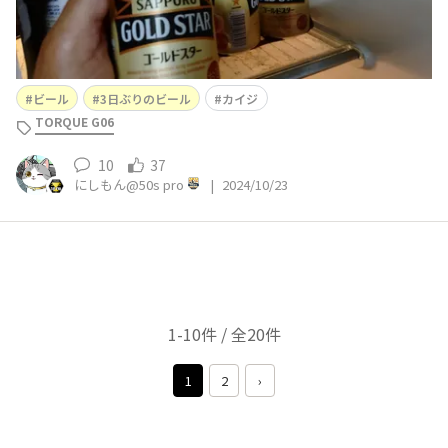
ビール
3日ぶりのビール
カイジ
TORQUE G06
10
37
にしもん@50s pro
|
2024/10/23
1-10件 / 全20件
1
2
›