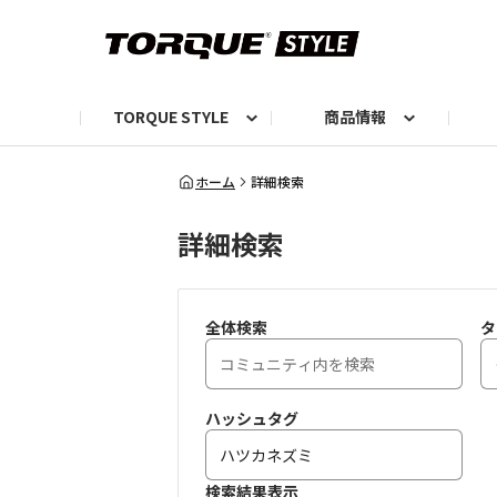
TORQUE STYLE
商品情報
お知らせ
TORQUEニュース
TORQUEフォト
自己紹介しよう
編集部の日常フォト
TORQUIZ【投票企画】
TORQUEトーク
G07エピソード投稿📸
よみもの
編集部からのおし
G
ホーム
詳細検索
詳細検索
全体検索
タ
ハッシュタグ
検索結果表示