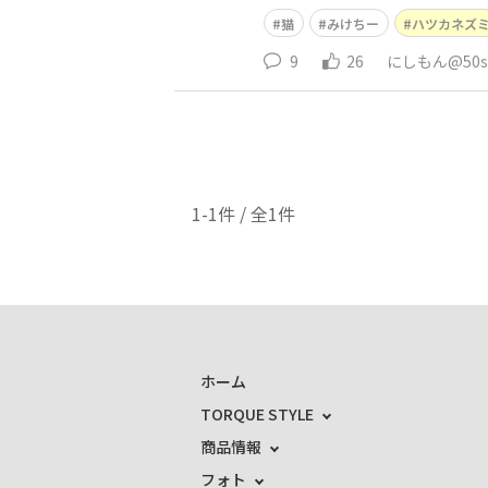
猫
みけちー
ハツカネズ
9
26
にしもん@50s 
1-1件 / 全1件
ホーム
TORQUE STYLE
商品情報
フォト