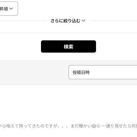
昇順
さらに絞り込む
検索
投稿日時
何やら咥えて持ってきたのですが、、、まだ暖かい😱💦 一通り見せたら何