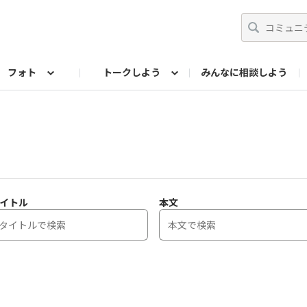
フォト
トークしよう
みんなに相談しよう
らせ
07公式サイト
TORQUEサークル
フォト企画アーカイブ
編集部のつぶやき（アーカイブ）
歴代モデル
【会員限定】ニュース
イトル
本文