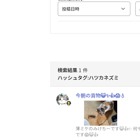
投稿日時
検索結果
1 件
ハッシュタグ:ハツカネズミ
今朝の貢物😺✨👍😱💧
薄ミケのみけちーです😺👍✨ 
です😱😺👍