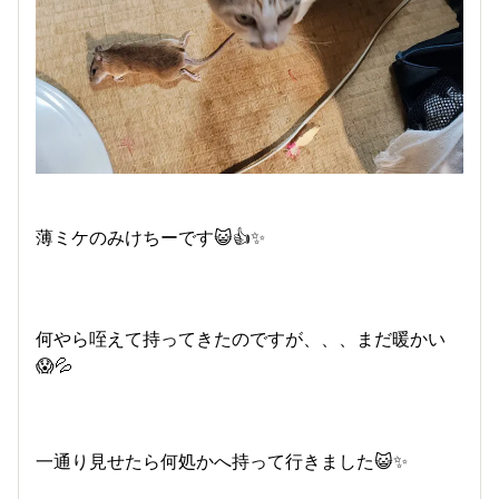
薄ミケのみけちーです😺👍✨
何やら咥えて持ってきたのですが、、、まだ暖かい
😱💦
一通り見せたら何処かへ持って行きました😺✨