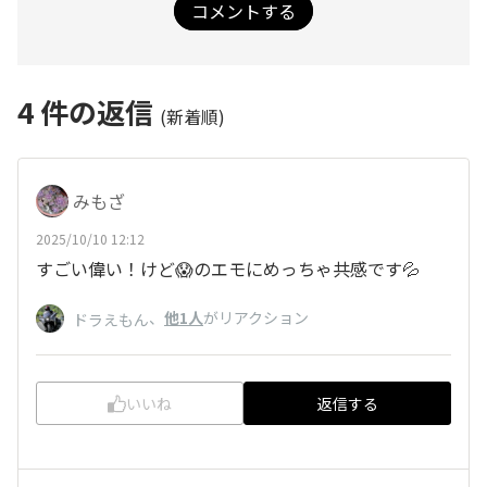
コメントする
4
件の返信
(新着順)
みもざ
2025/10/10 12:12
すごい偉い！けど😱のエモにめっちゃ共感です💦
、
他1人
がリアクション
ドラえもん
いいね
返信する