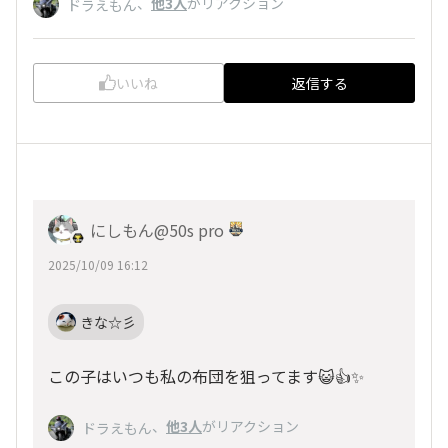
、
他3人
がリアクション
ドラえもん
いいね
返信する
にしもん@50s pro
2025/10/09 16:12
きな☆彡
この子はいつも私の布団を狙ってます😺👍✨
、
他3人
がリアクション
ドラえもん