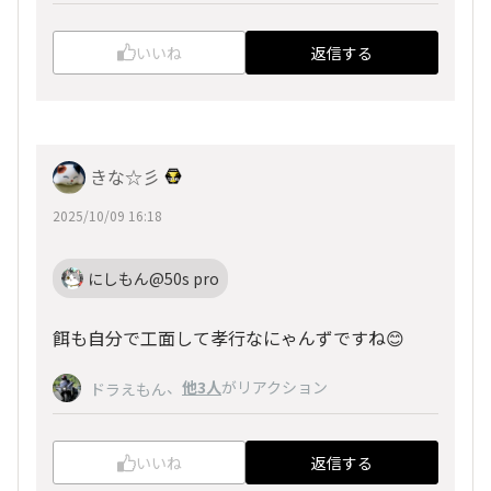
いいね
返信する
きな☆彡
2025/10/09 16:18
にしもん@50s pro
餌も自分で工面して孝行なにゃんずですね😊
、
他3人
がリアクション
ドラえもん
いいね
返信する