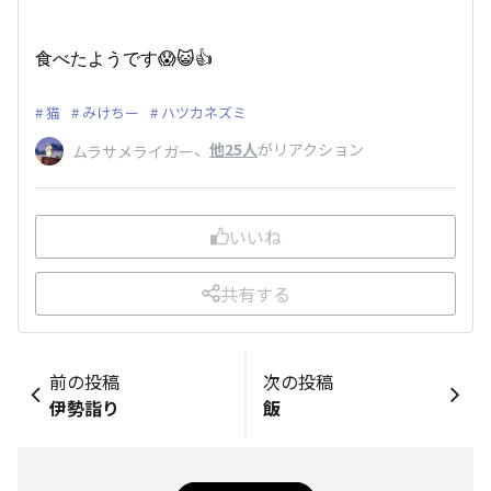
食べたようです😱😺👍
猫
みけちー
ハツカネズミ
、
他25人
がリアクション
ムラサメライガー
いいね
共有する
前の投稿
次の投稿
伊勢詣り
飯