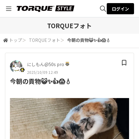
ログイン
全体検索
TORQUEフォト
トップ
＞
TORQUEフォト
＞
今朝の貢物😺✨👍😱💧
検索
にしもん@50s pro
2025/10/09 12:49
今朝の貢物😺✨👍😱💧