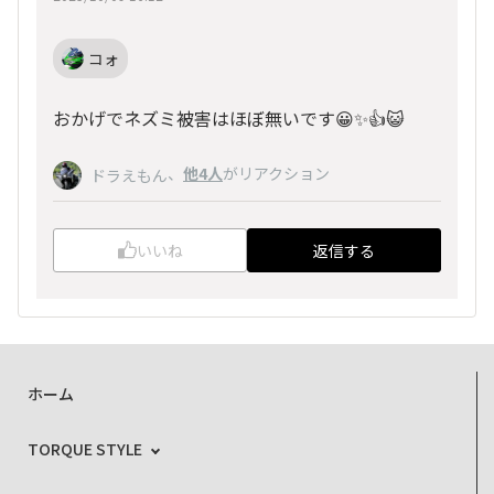
コォ
おかげでネズミ被害はほぼ無いです😀✨👍😺
、
他4人
がリアクション
ドラえもん
いいね
返信する
ホーム
TORQUE STYLE