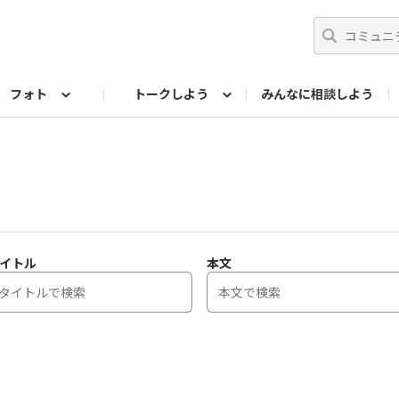
フォト
トークしよう
みんなに相談しよう
らせ
07公式サイト
TORQUEサークル
フォト企画アーカイブ
編集部のつぶやき（アーカイブ）
歴代モデル
【会員限定】ニュース
イトル
本文