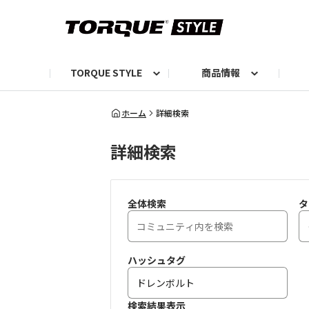
TORQUE STYLE
商品情報
お知らせ
TORQUEニュース
TORQUEフォト
自己紹介しよう
編集部の日常フォト
TORQUIZ【投票企画】
TORQUEトーク
G07エピソード投稿📸
よみもの
編集部からのおし
G
ホーム
詳細検索
詳細検索
全体検索
タ
ハッシュタグ
検索結果表示