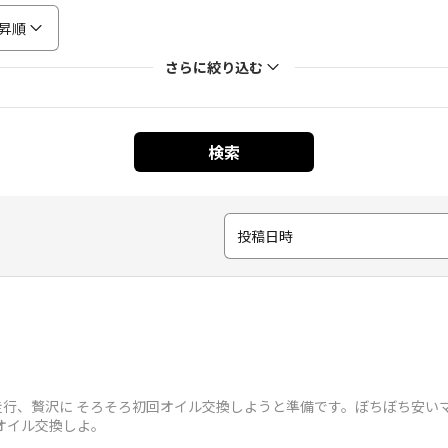
昇順
さらに絞り込む
検索
投稿日時
約200km走行、贅沢に そろそろ初回オイル交換しようと準備です。ぼちぼち
オイル交換しよ。