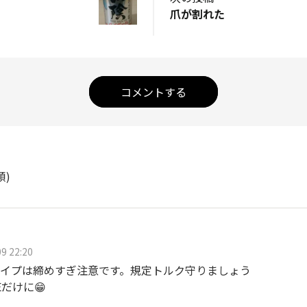
爪が割れた
コメントする
順)
9 22:20
イプは締めすぎ注意です。規定トルク守りましょう
Eだけに😁