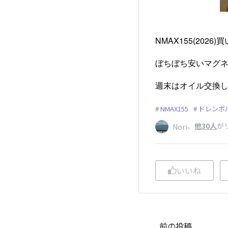
NMAX155(20
ぼちぼち安いマグネ
週末はオイル交換
NMAX155
ドレンボ
、
他30人
が
Nori
いいね
前の投稿