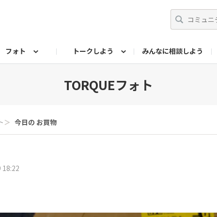
フォト
トークしよう
みんなに相談しよう
らせ
07公式サイト
TORQUEサークル
#フォトコンテスト「夏の思い出ワンシーン」
編集部のつぶやき（アーカイブ）
歴代モデル
【会員限定】ニュース
フォ
TORQUEフォト
ト
＞
今日の お買物
 18:22