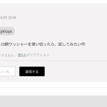
n
4/09 20:06
Kyklops
トロ銅ワッシャーを使い切ったら、試してみたい🫡
、
他3人
がリアクション
ドラえもん
いいね
返信する