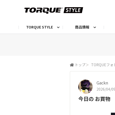
TORQUE STYLE
商品情報
お知らせ
TORQUEニュース
TORQUEフォト
自己紹介しよう
編集部の日常フォト
TORQUIZ【投票企画】
TORQUEトーク
G07エピソード投稿📸
よみもの
編集部からのおし
G
トップ
＞
TORQUEフォ
Gackn
2026/04/09
今日の お買物