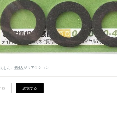
、
他4人
がリアクション
えもん
いね
返信する