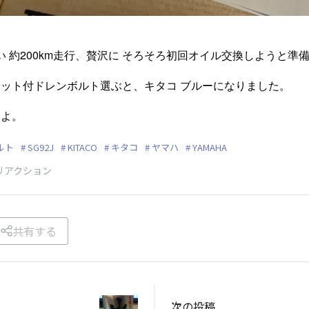
26)買い 約200km走行、贅沢に そろそろ初回オイル交換しようと準
ット付ドレンボルト選ぶと、キタコ ブルーになりました。
しよ。
ルト
SG92J
KITACO
キタコ
ヤマハ
YAMAHA
リアクション
共有する
次の投稿