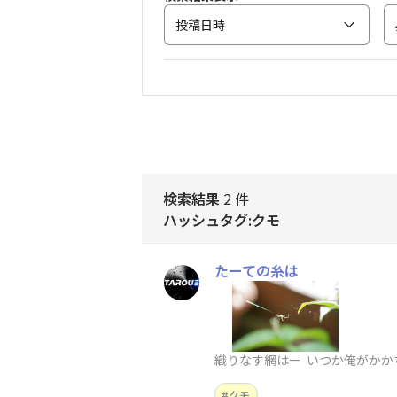
投稿日時
検索結果
2 件
ハッシュタグ:クモ
たーての糸は
織りなす網はー いつか俺がかか
クモ