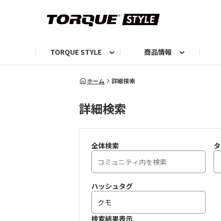
TORQUE STYLE
商品情報
お知らせ
TORQUEニュース
TORQUEフォト
自己紹介しよう
編集部の日常フォト
TORQUIZ【投票企画】
TORQUEトーク
G07エピソード投稿📸
よみもの
編集部からのおし
G
ホーム
詳細検索
詳細検索
全体検索
タ
ハッシュタグ
検索結果表示