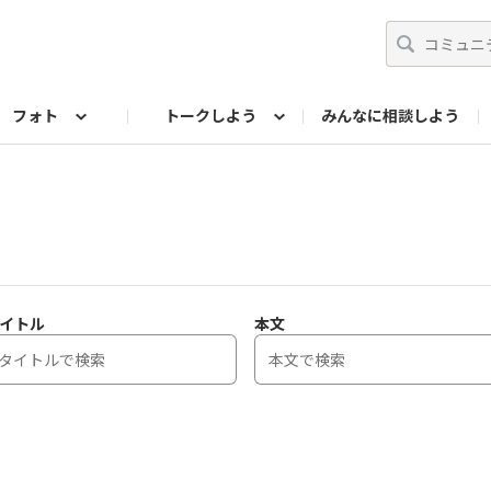
フォト
トークしよう
みんなに相談しよう
らせ
07公式サイト
TORQUEサークル
#フォトコンテスト「夏の思い出ワンシーン」
編集部のつぶやき（アーカイブ）
歴代モデル
【会員限定】ニュース
フォ
イトル
本文