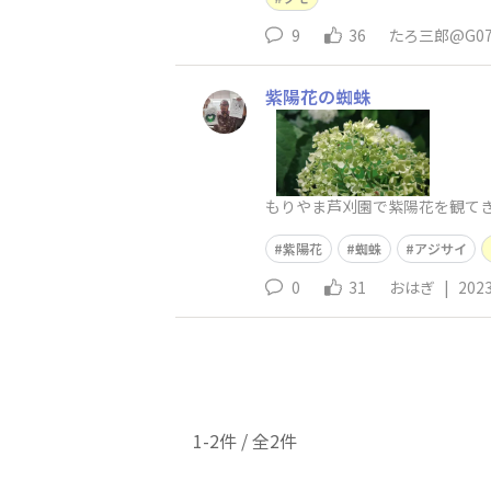
9
36
たろ三郎@G0
紫陽花の蜘蛛
もりやま芦刈園で紫陽花を観て
紫陽花
蜘蛛
アジサイ
0
31
おはぎ
|
2023
1-2件 / 全2件