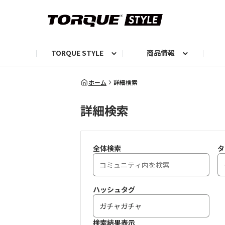
TORQUE STYLE
商品情報
お知らせ
TORQUEニュース
TORQUEフォト
自己紹介しよう
編集部の日常フォト
TORQUIZ【投票企画】
TORQUEトーク
G07エピソード投稿📸
よみもの
編集部からのおし
G
ホーム
詳細検索
詳細検索
全体検索
タ
ハッシュタグ
検索結果表示