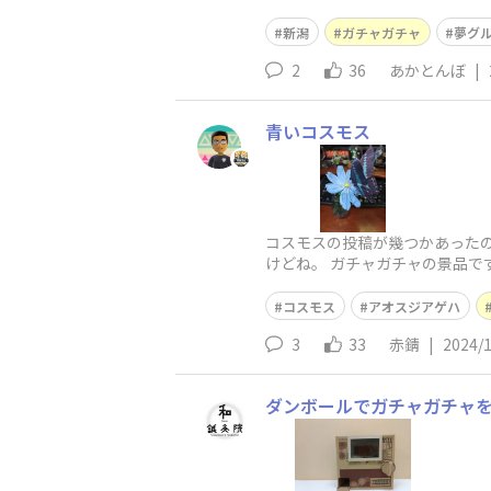
新潟
ガチャガチャ
夢グ
2
36
あかとんぼ
|
青いコスモス
コスモスの投稿が幾つかあった
けどね。 ガチャガチャの景品です
コスモス
アオスジアゲハ
3
33
赤錆
|
2024/
ダンボールでガチャガチャ