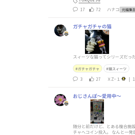
17
72
ハナコ
元編集
ガチャガチャの猫
スィーツな猫ってシリーズだっ
ガチャガチャ
猫スィーツ
3
27
ＸZ−１
|
1
おじさんぽ〜愛用中〜
随分と前だけど、とある複合施設
チャへコイン投入。 なんと一発