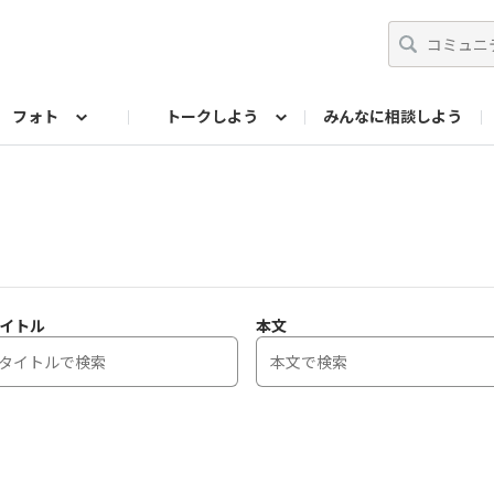
フォト
トークしよう
みんなに相談しよう
らせ
07公式サイト
TORQUEサークル
#フォトコンテスト「夏の思い出ワンシーン」
編集部のつぶやき（アーカイブ）
歴代モデル
【会員限定】ニュース
フォ
イトル
本文