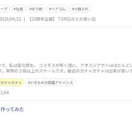
ループ
社長
ゆり姉
ヘアゴム
小銭入れ
2025/06/22
|
【10周年企画】 TORQUEとの思い出
ので、私は変化球を。 コスモスが咲く頃に、アオスジアゲハはほとんど
。実物の２倍以上のスケールです。最近のガチャガチャは出来が良いですね
ガチャガチャ
いきもの大図鑑アドバンス
11/04
を作ってみた