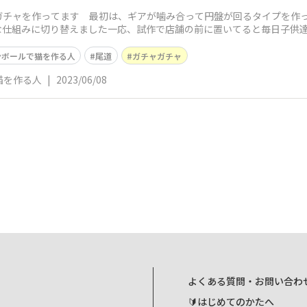
ガチャを作ってます 最初は、ギアが噛み合って円盤が回るタイプを作
な仕組みに切り替えました一応、試作で店舗の前に置いてると毎日子供
ンボールで猫を作る人
尾道
ガチャガチャ
猫を作る人
|
2023/06/08
よくある質問・お問い合わ
🔰はじめてのかたへ