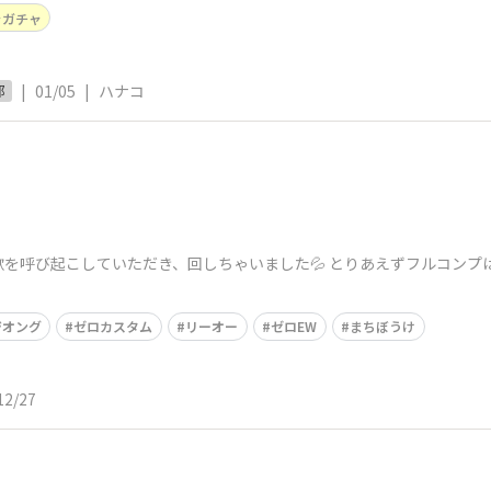
ャガチャ
|
01/05
|
ハナコ
部
を呼び起こしていただき、回しちゃいました💦 とりあえずフルコンプ
ジオング
ゼロカスタム
リーオー
ゼロEW
まちぼうけ
12/27