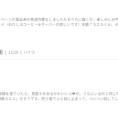
ペーンの賞品🎁の発送作業をしました💪おうちに届くか、楽しみにお
🎉🎉（わたしはコーヒー☕サーバーが欲しいです）本題？カエルくん、
らか
|
12/16
|
ハナコ
部
投稿を見ていたら、見覚えのあるかわいいコ🐸が。うちにいるのと同じ
無事カエル」だそうです。売り場でふと目に止まって、ついつい回してし