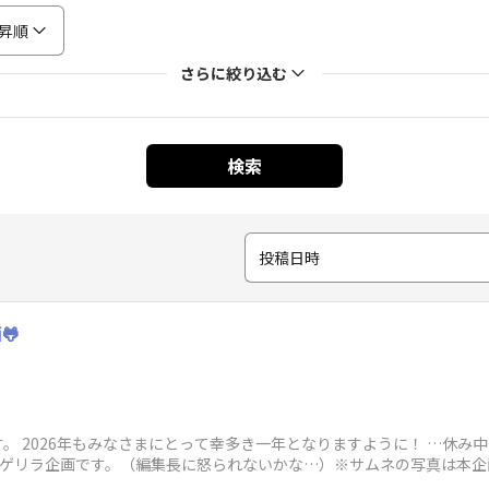
昇順
さらに絞り込む
検索
投稿日時
🐸
。 2026年もみなさまにとって幸多き一年となりますように！ …休み
のゲリラ企画です。（編集長に怒られないかな…）※サムネの写真は本企画