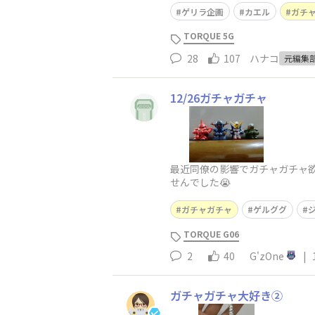
ゲリラ企画
カエル
ガチ
TORQUE 5G
28
107
ハナコ
元編集
12/26ガチャガチャ
最近同僚の影響でガチャガチャ欲
せんでした😭
ガチャガチャ
ゲルググ
TORQUE G06
2
40
G'zOne
|
ガチャガチャ大好き②