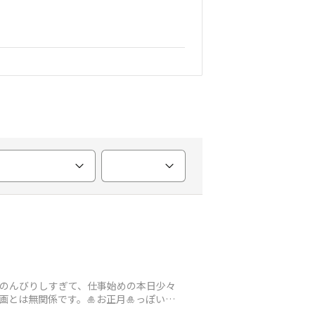
中のんびりしすぎて、仕事始めの本日少々
とは無関係です。🎍お正月🎍っぽいか