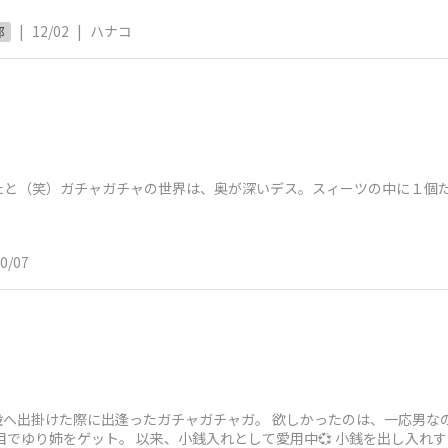
|
12/02
|
ハナコ
部
たと（笑）ガチャガチャの世界は、奥が深いデス。スィーツの中に１個
0/07
へ出掛けた際に出逢ったガチャガチャガ。 欲しかったのは、一応男なの
目でゆり姉をゲット。 以来、小銭入れとして愛用中💞 小銭を出し入れ