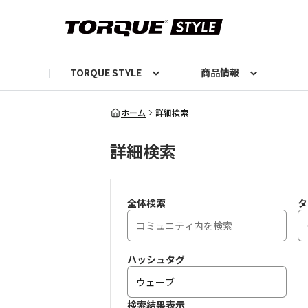
TORQUE STYLE
商品情報
お知らせ
TORQUEニュース
TORQUEフォト
自己紹介しよう
編集部の日常フォト
TORQUIZ【投票企画】
TORQUEトーク
G07エピソード投稿📸
よみもの
編集部からのおし
G
ホーム
詳細検索
詳細検索
全体検索
タ
ハッシュタグ
検索結果表示