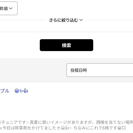
昇順
さらに絞り込む
検索
投稿日時
ル 😀✨👍
ペチュニアです✨真夏に弱いイメージがありますが、西陽を当てない場
 今日は除草剤をかけてました🥤😀👍✨ ちなみにこれで6株です😀💥