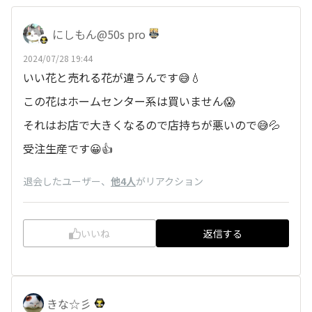
にしもん@50s pro
2024/07/28 19:44
いい花と売れる花が違うんです😅💧
この花はホームセンター系は買いません😱
それはお店で大きくなるので店持ちが悪いので😅💦
受注生産です😀👍
退会したユーザー
、
他4人
がリアクション
いいね
返信する
きな☆彡