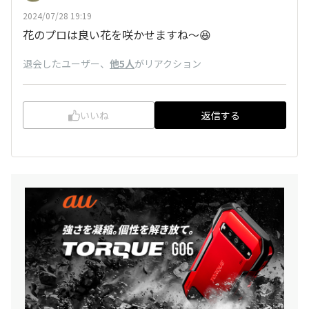
2024/07/28 19:19
花のプロは良い花を咲かせますね～😆
退会したユーザー
、
他5人
がリアクション
いいね
返信する