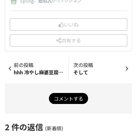
、
他41人
がリアクション
Spring
いいね
共有する
前の投稿
次の投稿
hhh 冷やし麻婆豆腐丼～
そして
コメントする
2
件の返信
(新着順)