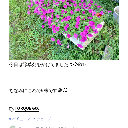
今日は除草剤をかけてました🥤😀👍✨
ちなみにこれで6株です😀💥
TORQUE G06
ペチュニア
ウェーブ