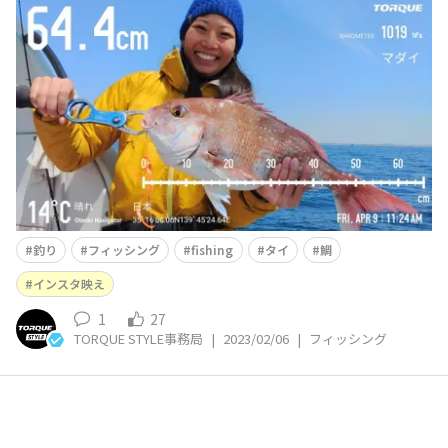
G』 釣りに行った際、自慢の釣果や思い出を記録した
り、SNSでシェアするために今やスマホは必需品。でも、
釣り場では波しぶきを被ったり、スマホをぶつけたり落と
したりしてしまうことも。そんな場面に最適なタフネスス
マホ TORQUE 5G とともに、いざマダ
釣り
フィッシング
fishing
タイ
鯛
インスタ映え
1
27
TORQUE STYLE事務局
|
2023/02/06
|
フィッシング