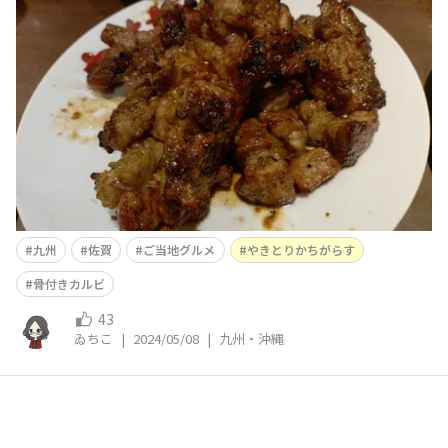
す」さんでささやかにお祝い✨ 佐賀人のソウルフードだ
と旦那が言い張る骨付きカルビ美味しい😋アイキャッチ
のはタレでこっちは塩👇 井「九州では焼鳥と言われてる
けどゐちこさんが焼鳥と認めないやつ」豚とか牛は“串
焼”ではあるし美
九州
佐賀
ご当地グルメ
やきとりかちがらす
骨付きカルビ
43
ゐちこ
|
2024/05/08
|
九州・沖縄