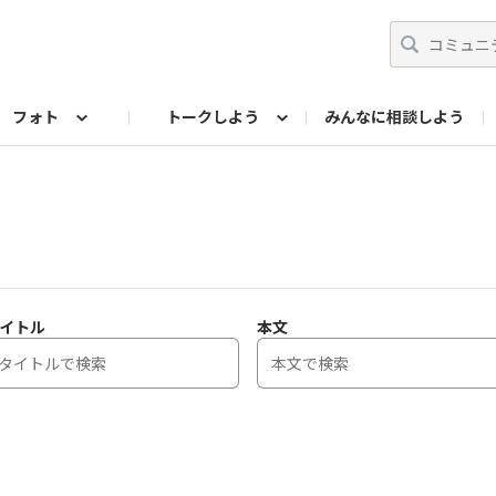
フォト
トークしよう
みんなに相談しよう
らせ
07公式サイト
TORQUEサークル
フォト企画アーカイブ
編集部のつぶやき（アーカイブ）
歴代モデル
【会員限定】ニュース
イトル
本文