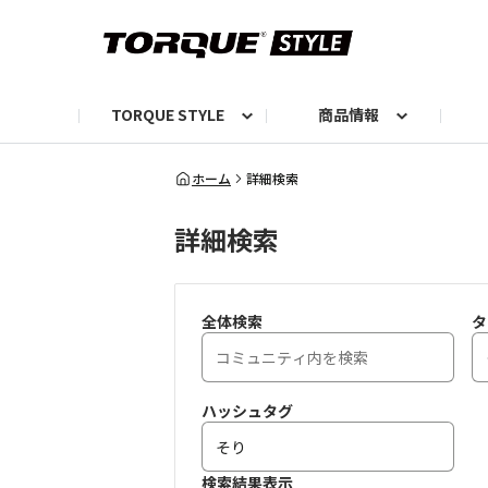
TORQUE STYLE
商品情報
お知らせ
TORQUEニュース
TORQUEフォト
自己紹介しよう
編集部の日常フォト
TORQUIZ【投票企画】
TORQUEトーク
G07エピソード投稿📸
よみもの
編集部からのおし
G
ホーム
詳細検索
詳細検索
全体検索
タ
ハッシュタグ
検索結果表示