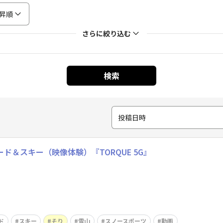
昇順
さらに絞り込む
検索
投稿日時
ノーボード＆スキー（映像体験）『TORQUE 5G』
ド
スキー
そり
雪山
スノースポーツ
動画