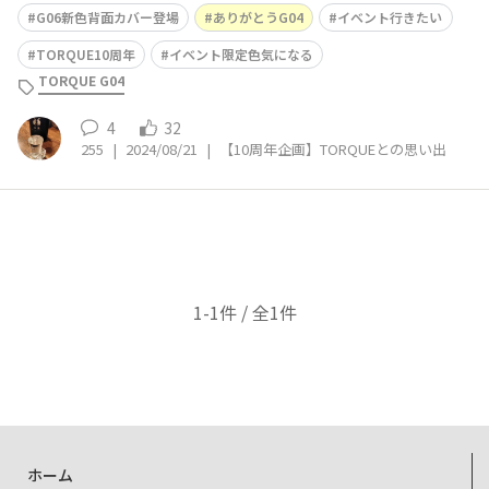
ORQUEG04ブルー。一日中もつ交換可能なバッテリー、
G06新色背面カバー登場
ありがとうG04
イベント行きたい
軍手をしてても操作ができて、濡れた手でもすぐに反応で
き、併設のカフェスペースの廃棄のコーヒーや洗い場の水
TORQUE10周年
イベント限定色気になる
が飛び散っても平気、だいたいの汚れ
TORQUE G04
4
32
255
|
2024/08/21
|
【10周年企画】TORQUEとの思い出
1-1件 / 全1件
ホーム