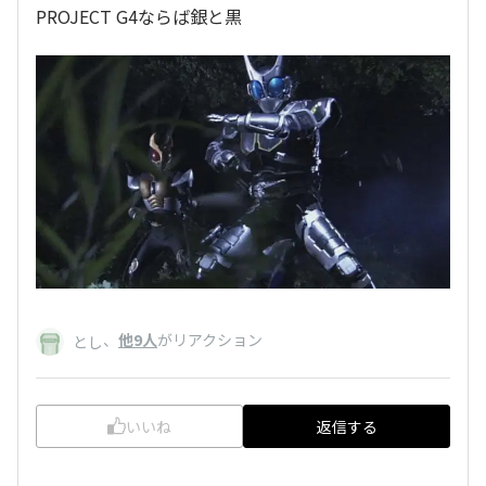
PROJECT G4ならば銀と黒
、
他9人
がリアクション
とし
いいね
返信する