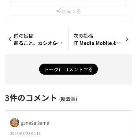
共有する
前の投稿
次の投稿
遡ること、カシオG-SHOCK携帯「G’zOne」を使い始め、G-SHOCK携帯からG-SHOCKスマホに変わり、 カシオがなくなったことがTORQUEを使うきっかけでした。 それから01～06までのすべての機種に触れ、満足のスマホライフを送っております。 感謝しかありません。
IT Media Mobileより 【「TORQUE G06」は“60度で3時間の動作試験”をクリア では猛暑でも快適に使える？ 京セラに聞いた】 https://www.itmedia.co.jp/mobile/spv/2408/21/news067.html 高温環境では負荷がかかりにくいメール、音声通話、Webサイトの閲覧程度ならOKだけど、負荷のかかる撮影や動画再生は制限かかるとのこと。
トークにコメントする
3
件のコメント
(新着順)
gaṇeśa śama
2024/08/22 00:19