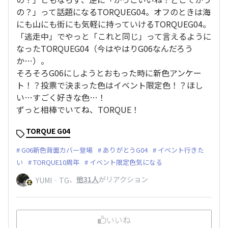
の？」って話題になるTORQUEG04。オフのときは海
にも山にも街にも気軽に持っていけるTORQUEG04。
「逃走中」でやっと「これと同じ」って言えるように
なったTORQUEG04（今はやはりG06なんだろう
か…）。
そろそろG06にしようとおもった時に新色アンケー
ト！？投票で決まった色はイベント限定色！？ほし
い…すごく好きな色…！
ずっと相棒でいてね、TORQUE！
TORQUE G04
G06新色背面カバー登場
ありがとうG04
イベント行きた
い
TORQUE10周年
イベント限定色気になる
、
他31人
がリアクション
YUMI‐TG
いいね