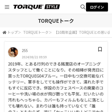
ログイン
全体検索
TORQUEトーク
トップ
＞
TORQUEトーク
＞
【10周年企画】TORQUEとの思い出
検索
255
2024/08/21 09:59
2019年、とある行列のできる銘菓店のオープニング
スタッフとして働くことになり、その相棒が発売日に
買ったTORQUEG04ブルー。一日中もつ交換可能なバ
ッテリー、軍手をしてても操作ができて、濡れた手で
もすぐに反応でき、併設のカフェスペースの廃棄のコ
ーヒーや洗い場の水が飛び散っても平気、だいたいの
汚れもへっちゃら、カバーもフィルムもなしに落とし
ても壊れない、まわりは誰も持っていなくて「誰
の？」ともならず、逆に「かっこいいね！どこでかう