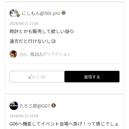
にしもん@50s pro
2024/08/21 11:00
時計とかも販売して欲しい😅💦
遠方だと行けないし🥲
、
他20人
がリアクション
255
いいね
返信する
たろ三郎@G07
2024/08/21 10:09
G06へ機変してイベント会場へ急げ！って感じでしょ