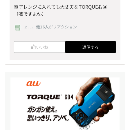
電子レンジに入れても大丈夫なTORQUE💪😀
（嘘ですよ💦）
、
他16人
がリアクション
とし
いいね
返信する