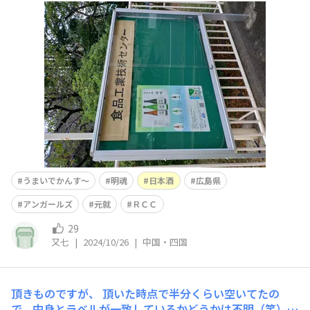
いでがんす〜！
うまいでかんす〜
明魂
日本酒
広島県
アンガールズ
元就
ＲＣＣ
29
又七
|
2024/10/26
|
中国・四国
頂きものですが、
頂いた時点で半分くらい空いてたの
で、中身とラベルが一致しているかどうかは不明（笑）。