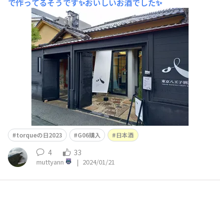
で作ってるそうです✨おいしいお酒でした✨
torqueの日2023
G06購入
日本酒
4
33
muttyann
|
2024/01/21