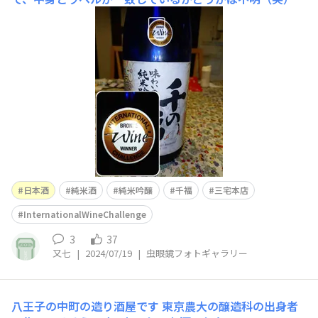
普通に美味しい。
日本酒
純米酒
純米吟醸
千福
三宅本店
InternationalWineChallenge
3
37
又七
|
2024/07/19
|
虫眼鏡フォトギャラリー
八王子の中町の造り酒屋です
東京農大の醸造科の出身者