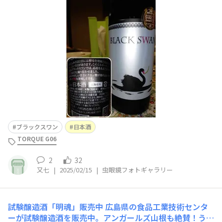
ブラックスワン
日本酒
TORQUE G06
2
32
又七
|
2025/02/15
|
虫眼鏡フォトギャラリー
試験醸造酒「明魂」販売中
広島県の食品工業技術センタ
ーが試験醸造酒を販売中。アンガールズ山根も絶賛！うま