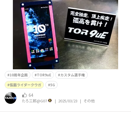
ラはモジュール式 (赤外カメラやサーマルカメラに交換可
能)エマージェンシーボタンを装備電池パックはQi2対応／
大容量パックも用意
10周年企画
TOR9uE
カスタム選手権
仮面ライダークウガ
5G
64
たろ三郎@G07
|
2025/03/23
|
その他