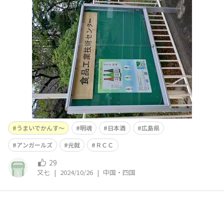
いでがんす〜！
うまいでかんす〜
明魂
日本酒
広島県
アンガールズ
元就
ＲＣＣ
29
又七
|
2024/10/26
|
中国・四国