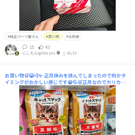
純正パーツ屋さん
買い物
お刺身
15
43
にしもん@50s pro
|
01/15
お買い物🛒😀💨✨
正月休みを挟んでしまったので何かタ
イミングがおかしい感じです😀💦🛒正月なのでカリカリ
も一番人気の真鯛味にしました💥😺⁉️✨ しるこサンドに新
たな味が😀💥⁉️とりあえず購入🛒エリーゼの高級版💥😀⁉️
バキッと❓️購入🛒お菓子は大体こんなもんでしょう💥😀⁉️
まだ3日位しか仕事してませんし💧&nb