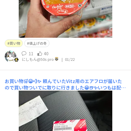
買い物
値上げの冬
11
40
にしもん@50s pro
|
01/22
お買い物🛒😀💨✨
頼んでいたVitz用のエアフロが届いた
ので買い物ついでに取りに行きました😀🍺✨いつもは配達
してくれるのですが、帰って直ぐに交換したかったので、
久し振りにお店に行きました😀💦恐らく、、一見さんは
絶対に入らないお店です😀💦 もしパーツ屋さんに行くな
ら車検証持って行くことを強くお勧めします😱車体