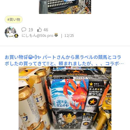
買い物
19
46
にしもん@50s pro
|
12/25
お買い物🛒😀💨✨
パートさんから黒ラベルの競馬とコラ
ボしたの買ってきて‼️と、頼まれましたが、、、コラボ
が、これ以外に駅伝があるくらいで探せなかったです💥
😱⁉️ 中身入りで欲しかったのだろうか😀💦🍺 水をローリ
ングストック😀👍目新しいのをゲット😀🍺お菓子はこの
辺りで🛒😀💦14億ですよ‼️奥さん😀🍺