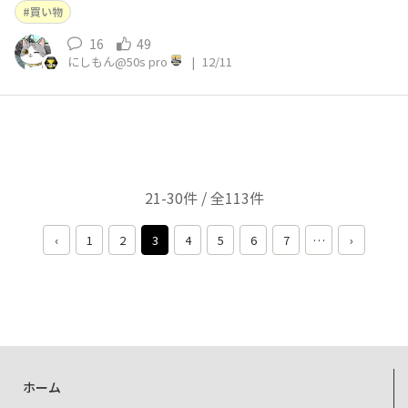
買い物
16
49
にしもん@50s pro
|
12/11
21-30件 / 全113件
‹
1
2
3
4
5
6
7
…
›
ホーム