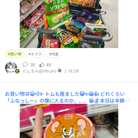
買い物
ドイツ
内定
30
49
にしもん@50s pro
|
01/29
お買い物🛒😀💨✨
トムも居ました😺✨😀👍 どれくらい
「ふなっしー」の懐に入るのか、、、😀💰️ 本日は半額多
し😀👍✨🛒モナカの中にウエハースなのか💥😀⁉️ハーゲン
ダッツも新味出してましたが🥶あまりに寒くて買う気には
ならなかったです💧 お菓子は山盛り😀✨👍事業強化計画
にてカップ麺のストックが