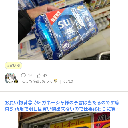
だろうか💥😀⁉️🍺💦購入🛒税金払わないといけないのでい
つもより3000円程節約🥲💧🍺 気になったけど買わなかっ
た一品💥😀12ヶ月耐久ガラスコート
買い物
16
43
にしもん@50s pro
|
02/19
お買い物🛒😀💨✨
ガネーシャ様の予言は当たるのです😀
💥🍺 所用で明日は買い物出来ないので仕事終わりに買い
物行って来ました😀👍まず一番最初に買うのは金星😀🍺
💥👍✨クーポンで40円引きです‼️なんじやコリャ💥😀🍺⁉️
どんな味なのか❓️結構売れてました魔改造🍜💥😀🍺でも買