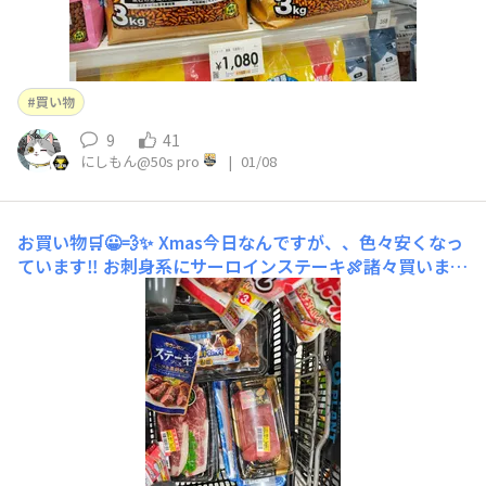
買い物
9
41
にしもん@50s pro
|
01/08
お買い物🛒😀💨✨
Xmas今日なんですが、、色々安くなっ
ています‼️ お刺身系にサーロインステーキ🍖諸々買いまし
た😀👍大体30%オフ💥😀✨かなりの客数😀💦写真撮る暇
が💦お菓子コーナーは比較的空いてましました👍ホームセ
ンターにも寄って3男のプレゼントという言い訳しながら
買いました😀✨性能やいかに❓️