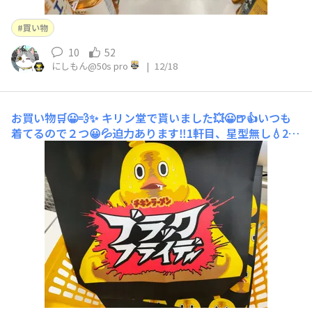
買い物
10
52
にしもん@50s pro
|
12/18
お買い物🛒😀💨✨
キリン堂で貰いました💥😀🍺👍いつも
着てるので２つ😀💦迫力あります‼️1軒目、星型無し💧2軒
目、やはり星型無し💧やはりアストロに行くのが早そうで
すが今日は時間が無い😱とりあえずホムセン寄ったつい
でに赤ペン買いました😀👍🍺あれ❓️ウチの❓️ウチの葉牡丹
達がほぼ完売状態💥😀👍🍺ペヤングの、変わり種😀💥🍺
コ