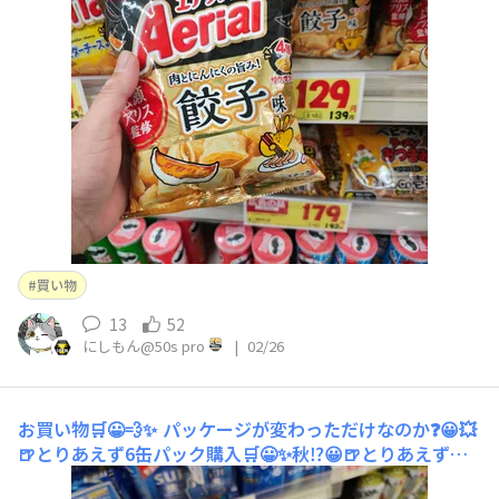
日でした。それでは買い物履歴を見てください😀🍺💥と
りあえず価格表示無いか確認😀💦まだですね💧 まだ当た
りが出ていません💸💥😀🍺決戦は金曜日‼️ あっという間に
ホワイトボードマーカーが
買い物
13
52
にしもん@50s pro
|
02/26
お買い物🛒😀💨✨
パッケージが変わっただけなのか❓️😀💥
🍺とりあえず6缶パック購入🛒😀✨秋⁉️😀🍺とりあえず購
入🛒春💥😀⁉️🍺とりあえずスルー産まれる前からあったの