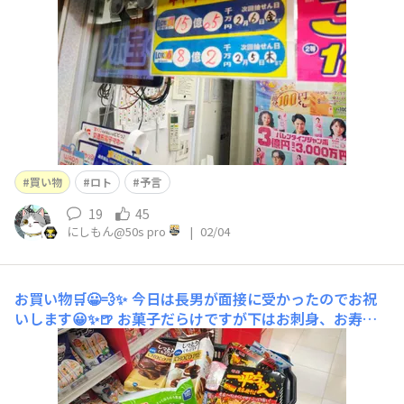
わない🥲一平ちゃんが特売なので3つ購入😀🛒
買い物
ロト
予言
19
45
にしもん@50s pro
|
02/04
お買い物🛒😀💨✨
今日は長男が面接に受かったのでお祝
いします😀✨🍺 お菓子だらけですが下はお刺身、お寿司
です🍣✨👍 誰か投稿していたような😀⁉️💥コレも😀💥💦コ
レはムッチャ甘そう💦手に取りましたが、そっと返してお
きました🛒💦安っ‼️1.5Lで😀💥 朝から商社の営業に電話し
てますが、全然出