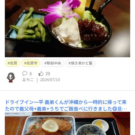
くなりました😂鳥じゃないのんは焼き鳥ちゃうねん！美
味いけど！とツッコミを入れつつ食べます。雲仙ハムも焼
き鳥のページに
佐賀
佐賀市
駅前中央
焼き鳥かど屋
6
39
ゐちこ
|
2024/07/10
ドライブイン一平
義弟くんが沖縄から一時的に帰って来
たので義父母+義弟+うちでご飯食べに行きました😋旦那
は今日仕事😇ドライブイン一平は皿からこぼれるほどの
カツカレーが有名ですがそんなに食べれないと思いイワシ
フライ定食にしましたが普通の定食もご飯の量多過ぎでち
と苦しい🫠これは4年前にドライブイン一平でカツカレー