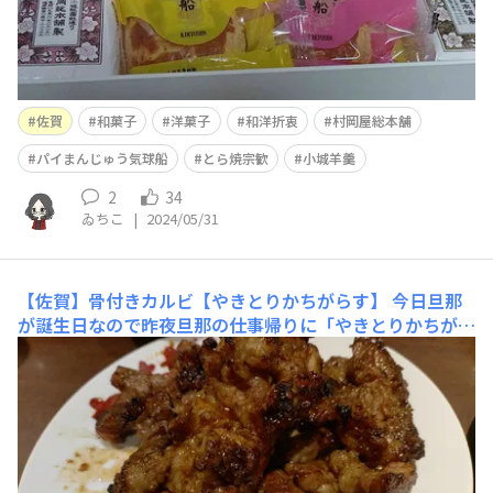
佐賀
和菓子
洋菓子
和洋折衷
村岡屋総本舗
パイまんじゅう気球船
とら焼宗歓
小城羊羹
2
34
ゐちこ
|
2024/05/31
【佐賀】骨付きカルビ【やきとりかちがらす】
今日旦那
が誕生日なので昨夜旦那の仕事帰りに「やきとりかちがら
す」さんでささやかにお祝い✨ 佐賀人のソウルフードだ
と旦那が言い張る骨付きカルビ美味しい😋アイキャッチ
のはタレでこっちは塩👇 井「九州では焼鳥と言われてる
けどゐちこさんが焼鳥と認めないやつ」豚とか牛は“串
焼”ではあるし美