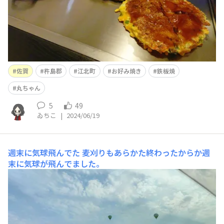
佐賀
杵島郡
江北町
お好み焼き
鉄板焼
丸ちゃん
5
49
ゐちこ
|
2024/06/19
週末に気球飛んでた
麦刈りもあらかた終わったからか週
末に気球が飛んでました。