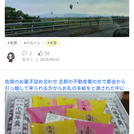
気球
バルーン
佐賀
2
55
ゐちこ
|
2024/06/03
佐賀のお菓子詰め合わせ
旦那の不動産業の方で都会から
引っ越して来られる方からお礼の手紙をと渡された中に心
付けが入っていたとか。で、結構な金額だったしとお礼に
菓子折り持って行こうとしたら2日連続お留守だったとか
で、また買い直して持ってくから食べちゃってと貰いまし
た😂今どき心付け渡してくるとか粋な方ですな😳