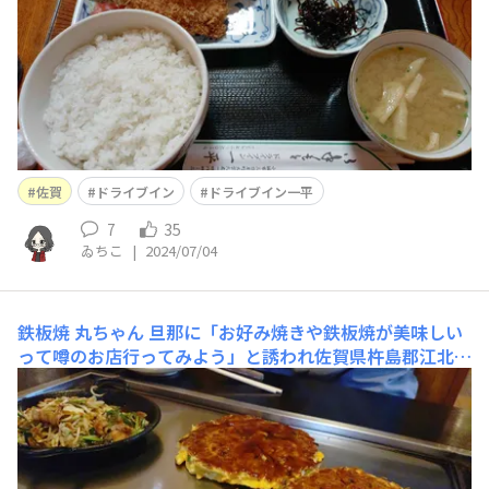
を頼んだ
佐賀
ドライブイン
ドライブイン一平
7
35
ゐちこ
|
2024/07/04
鉄板焼 丸ちゃん
旦那に「お好み焼きや鉄板焼が美味しい
って噂のお店行ってみよう」と誘われ佐賀県杵島郡江北町
の丸ちゃんというお店に来ました。いわゆるチェーン店で
はないお店のお好み焼き鉄板焼って久々😋なかなか美味
しゅうございました✨