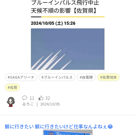
中止だったそうです🫠昨日の予行演習を観れた方はめちゃ
くちゃラッキーですな😂
SAGAアリーナ
ブルーインパルス
自衛隊
佐賀地本
佐賀
11
32
ゐちこ
|
2024/10/05
観に行きたい
観に行きたいけど仕事なんよねぇ😂