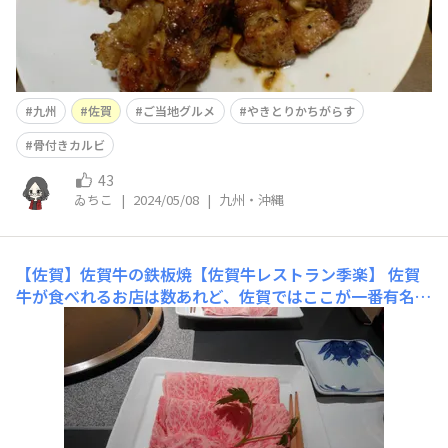
九州
佐賀
ご当地グルメ
やきとりかちがらす
骨付きカルビ
43
ゐちこ
|
2024/05/08
|
九州・沖縄
【佐賀】佐賀牛の鉄板焼【佐賀牛レストラン季楽】
佐賀
牛が食べれるお店は数あれど、佐賀ではここが一番有名店
な気がします。割と高級店なのでお財布をしっかり確かめ
てから行きましょう。焦がしたりしたらもったいないので
一枚一枚丁寧に焼いて行く。お金持ちさんなら気にしない
でどんどこ焼いて行くのかもですがゐちこは小心者なので
😂旦那と初デートのときの締めの店だっ