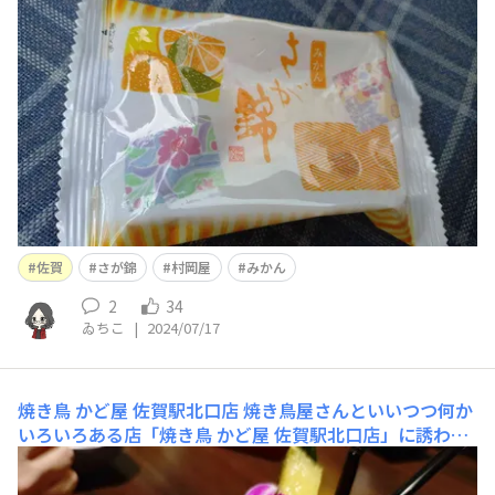
購入。甘みと酸味と苦味がマッチしてさっぱりいただけて
これめっちゃ美味い😋夏場にピッタリ🫰
佐賀
さが錦
村岡屋
みかん
2
34
ゐちこ
|
2024/07/17
焼き鳥 かど屋 佐賀駅北口店
焼き鳥屋さんといいつつ何か
いろいろある店「焼き鳥 かど屋 佐賀駅北口店」に誘われ
て行ってきました。オシャレカクテルがあるーと頼んでみ
たけどほぼ宇治金時かき氷🍧美味しいけどスプーンが欲し