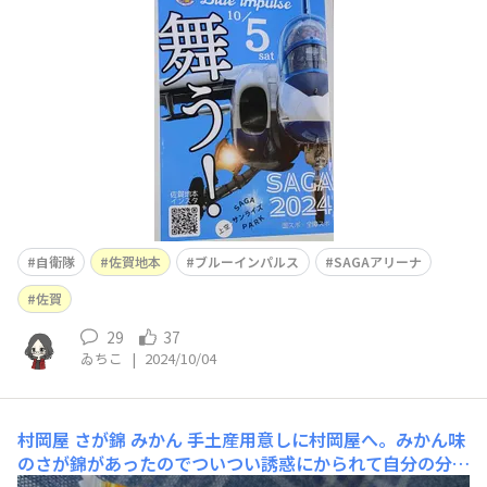
自衛隊
佐賀地本
ブルーインパルス
SAGAアリーナ
佐賀
29
37
ゐちこ
|
2024/10/04
村岡屋 さが錦 みかん
手土産用意しに村岡屋へ。みかん味
のさが錦があったのでついつい誘惑にかられて自分の分も