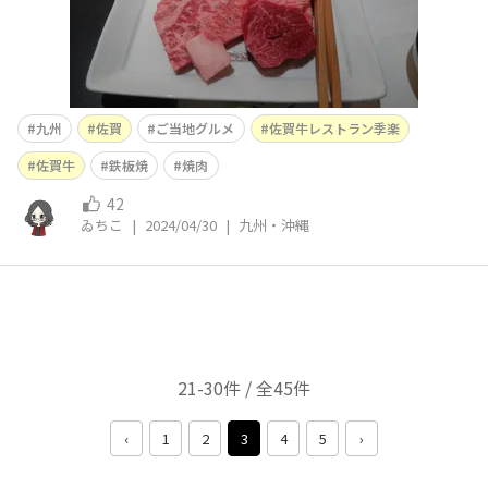
九州
佐賀
ご当地グルメ
佐賀牛レストラン季楽
佐賀牛
鉄板焼
焼肉
42
ゐちこ
|
2024/04/30
|
九州・沖縄
21-30件 / 全45件
‹
1
2
3
4
5
›