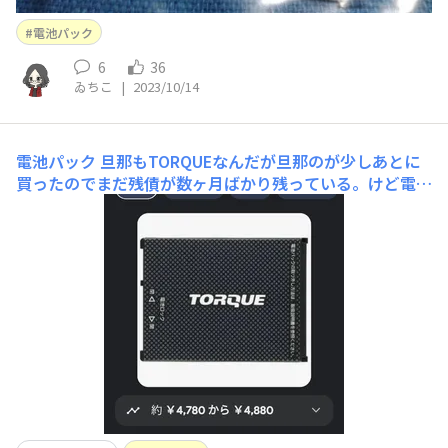
電池パック
6
36
ゐちこ
|
2023/10/14
電池パック
旦那もTORQUEなんだが旦那のが少しあとに
買ったのでまだ残債が数ヶ月ばかり残っている。けど電池
パックがヘタって来たのでそれだけ買い替えるかいっそ数
ヶ月支払いが被るが本体買い替えるか悩みどころ。って思
い電池パックの値段見たら公式より2千円も高いんでやん
の。けど公式は在庫なしだしなぁ😂