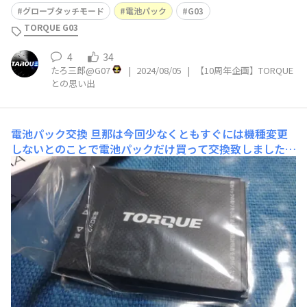
バスのダイヤは大混乱でした。いつまで待っても到着せ
グローブタッチモード
電池パック
G03
ず、乗り場は長い列です。 TORQUE G03で訪問先へ遅れ
TORQUE G03
る旨を連絡した後、雪の中、凍えながらスナップを撮りま
した。雪が溶けて濡れても壊れ
4
34
たろ三郎@G07
|
2024/08/05
|
【10周年企画】TORQUE
との思い出
電池パック交換
旦那は今回少なくともすぐには機種変更
しないとのことで電池パックだけ買って交換致しました。
電池パックの保ち良くなったか聞いたら意識してなかった
しよくわからんとかいう返答。いや意識せんでよくなった
なら格段に保ちが良くなったんではなかろうか。