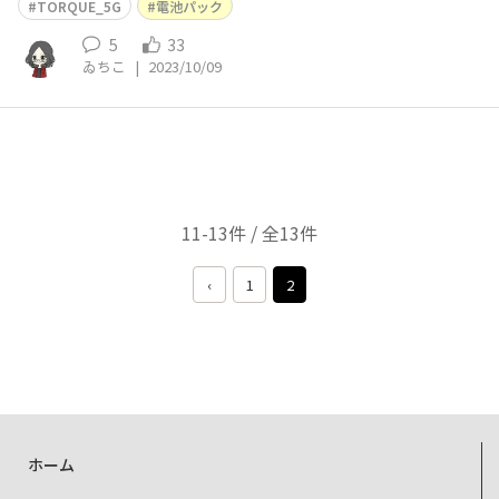
TORQUE_5G
電池パック
5
33
ゐちこ
|
2023/10/09
11-13件 / 全13件
‹
1
2
ホーム