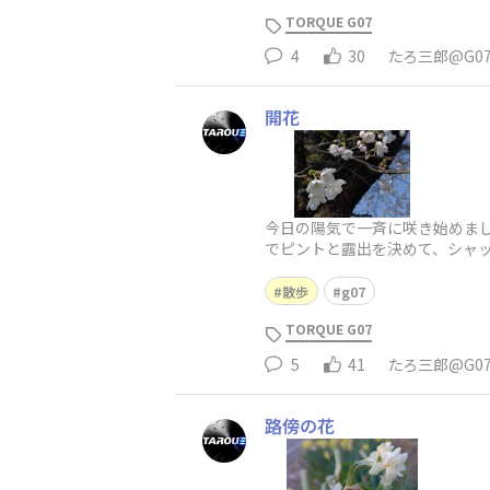
TORQUE G07
4
30
たろ三郎@G0
開花
今日の陽気で一斉に咲き始めまし
でピントと露出を決めて、シャ
散歩
g07
TORQUE G07
5
41
たろ三郎@G0
路傍の花