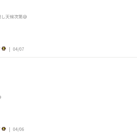
し天候次第😅
7
|
04/07

7
|
04/06