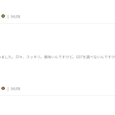
7
|
04/08
ました。只々、スッキリ。美味いんですけど。G07を選べないんです
7
|
04/08