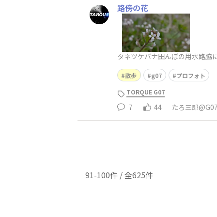
路傍の花
タネツケバナ田んぼの用水路脇
散歩
g07
プロフォト
TORQUE G07
7
44
たろ三郎@G0
91-100件 / 全625件