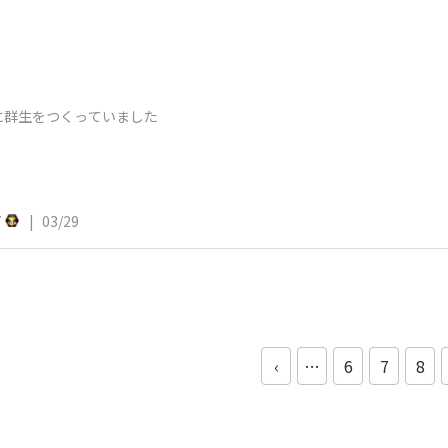
に群生をつくっていました
7
|
03/29
‹
…
6
7
8