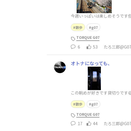
今週いっぱいは楽しめそうです但
散歩
g07
TORQUE G07
6
53
たろ三郎@G0
オトナになっても、
この眺めが好きです貸切りです
散歩
g07
TORQUE G07
17
44
たろ三郎@G0