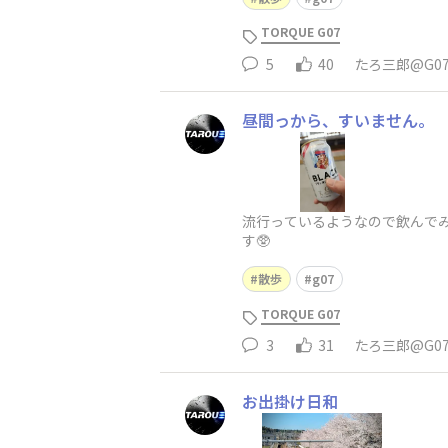
TORQUE G07
5
40
たろ三郎@G0
昼間っから、すいません。
流行っているようなので飲んでみ
す🥸
散歩
g07
TORQUE G07
3
31
たろ三郎@G0
お出掛け日和