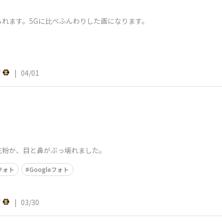
れます。5Gに比べふんわりした画になります。
7
|
04/01
花粉か、目と鼻がぶっ壊れました。
フォト
Googleフォト
7
|
03/30