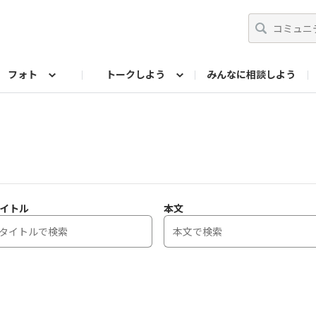
フォト
トークしよう
みんなに相談しよう
らせ
07公式サイト
TORQUEサークル
#フォトコンテスト「夏の思い出ワンシーン」
編集部のつぶやき（アーカイブ）
歴代モデル
【会員限定】ニュース
フォ
イトル
本文