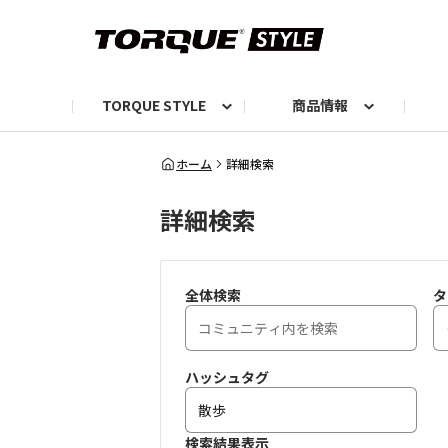
TORQUE STYLE
商品情報
お知らせ
TORQUEニュース
TORQUEフォト
自己紹介しよう
編集部の日常フォト
TORQUIZ【投票企画】
TORQUEトーク
G07エピソード投稿📸
よみもの
編集部からのおし
G
ホーム
詳細検索
詳細検索
全体検索
タ
ハッシュタグ
検索結果表示