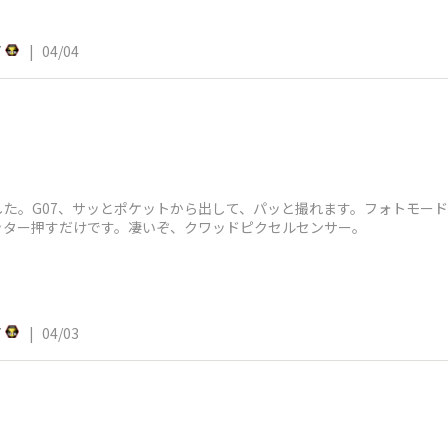
7
|
04/04
た。G07、サッとポケットから出して、パッと撮れます。フォトモードが
ッター押すだけです。凄いぞ、クワッドピクセルセンサー。
7
|
04/03