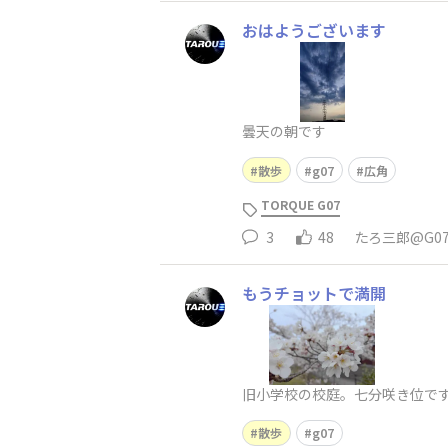
おはようございます
曇天の朝です
散歩
g07
広角
TORQUE G07
3
48
たろ三郎@G0
もうチョットで満開
旧小学校の校庭。七分咲き位で
散歩
g07