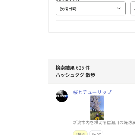
投稿日時
検索結果
625 件
ハッシュタグ:散歩
桜とチューリップ
新潟市内を横切る信濃川の堤防
散歩
g07