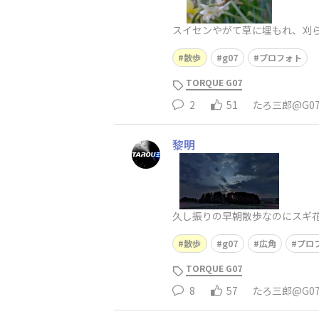
スイセンやがて草に埋もれ、刈ら
散歩
g07
プロフォト
TORQUE G07
2
51
たろ三郎@G0
黎明
久し振りの早朝散歩なのにスギ
散歩
g07
広角
プロ
TORQUE G07
8
57
たろ三郎@G0