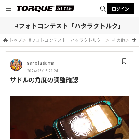
ログイン
全体検索
#フォトコンテスト「ハタラクトルク」
トップ
＞
#フォトコンテスト「ハタラクトルク」
＞
その他
＞
サ
検索
gaṇeśa śama
2024/06/16 21:24
サドルの角度の調整確認