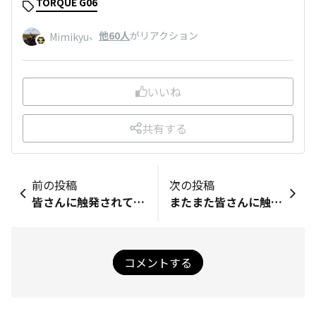
TORQUE G06
、
他60人
がリアクション
Mimikyu
いいね
共有する
前の投稿
次の投稿
皆さんに触発されて。。。
またまた皆さんに触発されて。。。
コメントする