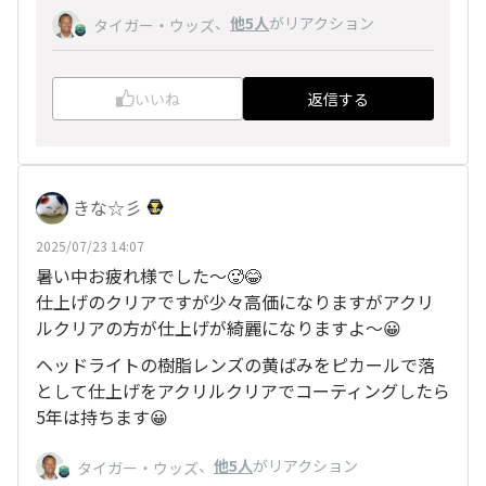
、
他5人
がリアクション
タイガー・ウッズ
いいね
返信する
きな☆彡
2025/07/23 14:07
暑い中お疲れ様でした〜🥵😂
仕上げのクリアですが少々高価になりますがアクリ
ルクリアの方が仕上げが綺麗になりますよ～😀
ヘッドライトの樹脂レンズの黄ばみをピカールで落
として仕上げをアクリルクリアでコーティングしたら
5年は持ちます😀
、
他5人
がリアクション
タイガー・ウッズ