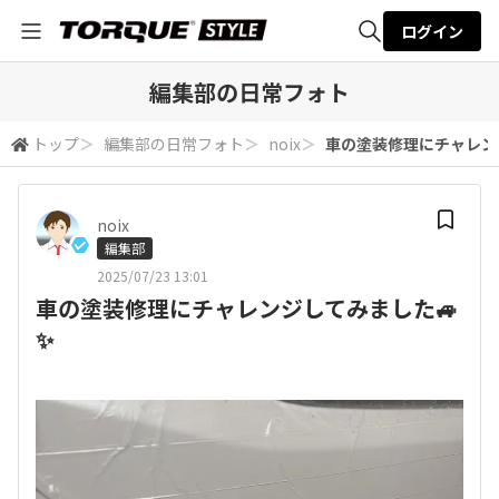
ログイン
全体検索
編集部の日常フォト
トップ
＞
編集部の日常フォト
＞
noix
＞
車の塗装修理にチャレン
検索
noix
編集部
2025/07/23 13:01
車の塗装修理にチャレンジしてみました🚙
✨