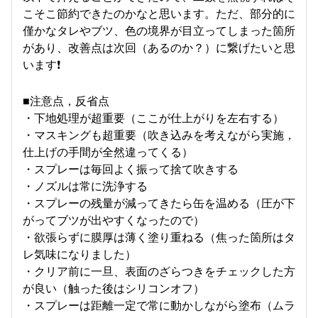
こそこ節約できたのかなと思います。ただ、部分的に
僅かなタレやブツ、色の境界が目立ってしまった箇所
があり、改善点は次回（あるのか？）に繋げたいと思
います❗
■注意点，反省点
・下地処理が超重要（ここが仕上がりを左右する）
・マスキングも超重要（吹き込みを考えながら実施，
仕上げの手間が全然違ってくる）
・スプレーは毎回よく振って捨て吹きする
・ノズルは常に洗浄する
・スプレーの残量が減ってきたら缶を温める（圧が下
がってブツが出やすくなったので）
・欲張らずに膜厚は薄く塗り重ねる（焦った箇所はタ
レ気味になりました）
・クリア前に一旦、表面のざらつきをチェックした方
が良い（触った後はシリコンオフ）
・スプレーは距離一定で常に動かしながら塗布（ムラ