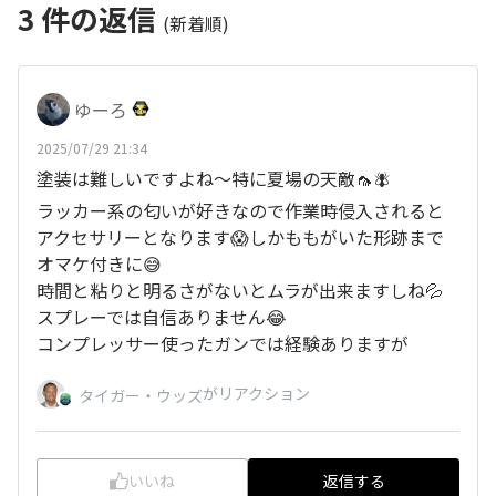
3
件の返信
(新着順)
ゆーろ
2025/07/29 21:34
塗装は難しいですよね〜特に夏場の天敵🦟🪰
ラッカー系の匂いが好きなので作業時侵入されると
アクセサリーとなります😱しかももがいた形跡まで
オマケ付きに😅
時間と粘りと明るさがないとムラが出来ますしね💦
スプレーでは自信ありません😂
コンプレッサー使ったガンでは経験ありますが
がリアクション
タイガー・ウッズ
いいね
返信する