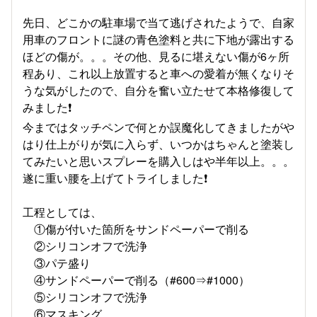
先日、どこかの駐車場で当て逃げされたようで、自家
用車のフロントに謎の青色塗料と共に下地が露出する
ほどの傷が。。。その他、見るに堪えない傷が6ヶ所
程あり、これ以上放置すると車への愛着が無くなりそ
うな気がしたので、自分を奮い立たせて本格修復して
みました❗
今まではタッチペンで何とか誤魔化してきましたがや
はり仕上がりが気に入らず、いつかはちゃんと塗装し
てみたいと思いスプレーを購入しはや半年以上。。。
遂に重い腰を上げてトライしました❗
工程としては、
①傷が付いた箇所をサンドペーパーで削る
②シリコンオフで洗浄
③パテ盛り
④サンドペーパーで削る（#600⇒#1000）
⑤シリコンオフで洗浄
⑥マスキング