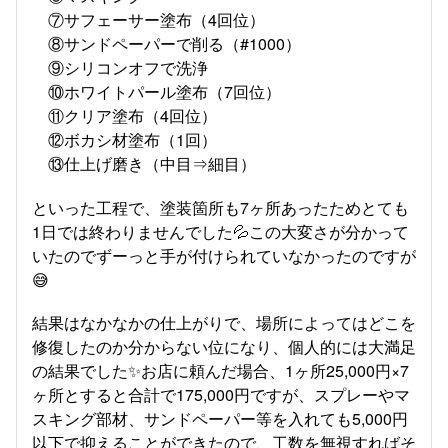
⑦サフェーサー塗布（4回位）
⑧サンドペーパーで削る（#1000）
⑨シリコンオフで洗浄
⑩ホワイトパール塗布（7回位）
⑪クリア塗布（4回位）
⑫ボカシ材塗布（1回）
⑬仕上げ磨き（中目⇒細目）
といった工程で、塗装箇所も7ヶ所あったためとても
1日では終わりませんでした💦この大変さが分かって
いたのでずーっと手が付けられていなかったのですが
😅
結果はなかなかの仕上がりで、場所によってはどこを
修復したのか分からない位になり、個人的には大満足
の結果でした✨お店に頼んだ場合、1ヶ所25,000円×7
ヶ所とすると合計で175,000円ですが、スプレーやマ
スキング部材、サンドペーパー等を入れても5,000円
以下で抑えることができたので、工数を無視すればそ