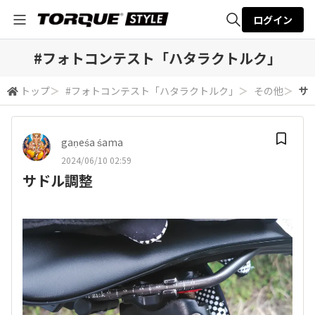
ログイン
全体検索
#フォトコンテスト「ハタラクトルク」
トップ
＞
#フォトコンテスト「ハタラクトルク」
＞
その他
＞
サ
検索
gaṇeśa śama
2024/06/10 02:59
サドル調整