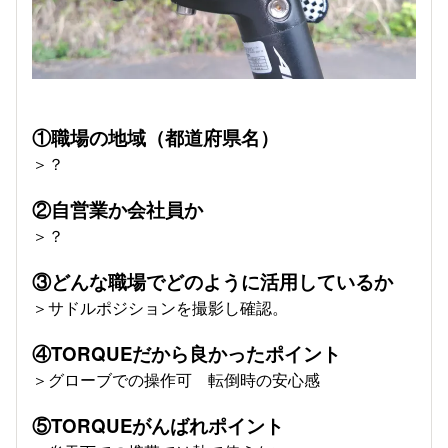
①職場の地域（都道府県名）
＞？
②自営業か会社員か
＞？
③どんな職場でどのように活用しているか
＞サドルポジションを撮影し確認。
④TORQUEだから良かったポイント
＞グローブでの操作可 転倒時の安心感
⑤TORQUEがんばれポイント