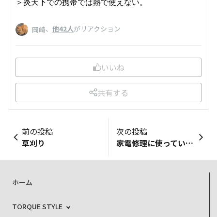
＞炎天下での携帯では熱で使えない。
、
他42人
がリアクション
岡崎
いいね
共有する
前の投稿
次の投稿
草刈り
家電修理に使っています
ホーム
TORQUE STYLE