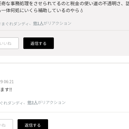
怪奇な事務処理をさせられてるのと税金の使い道の不透明さ、
も一体何処にいくら補助しているのやら💧
、
他1人
がリアクション
きまぐれダンディ
いいね
返信する
9 06:21
ます‼️
、
他3人
がリアクション
ぐれダンディ
いね
返信する