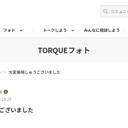
フォト
トークしよう
みんなに相談しよう
らせ
07公式サイト
TORQUEサークル
#フォトコンテスト「夏の思い出ワンシーン」
編集部のつぶやき（アーカイブ）
歴代モデル
【会員限定】ニュース
フォ
TORQUEフォト
ト
＞
大変美味しゅうございました
家
 19:29
ございました