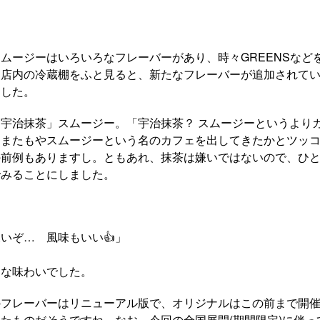
ムージーはいろいろなフレーバーがあり、時々GREENSなど
、店内の冷蔵棚をふと見ると、新たなフレーバーが追加されて
ました。
宇治抹茶」スムージー。「宇治抹茶？ スムージーというより
ンまたもやスムージーという名のカフェを出してきたかとツッ
の前例もありますし。ともあれ、抹茶は嫌いではないので、ひ
でみることにしました。
いぞ… 風味もいい👍️」
的な味わいでした。
のフレーバーはリニューアル版で、オリジナルはこの前まで開
たものだそうですね。なお、今回の全国展開(期間限定)に伴っ