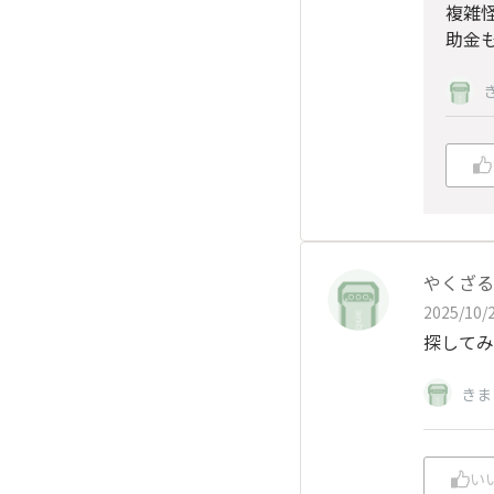
複雑
助金
やくざる
2025/10/2
探してみ
きま
い