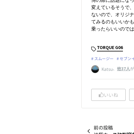
変えているそうで
ないので、オリジ
てみるのもいいか
乗ったらいいので
TORQUE G06
スムージー
セブン
、
他37人
Katsu
いいね
前の投稿