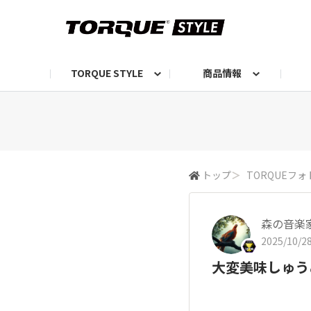
TORQUE STYLE
商品情報
お知らせ
TORQUEニュース
TORQUEフォト
自己紹介しよう
編集部の日常フォト
TORQUIZ【投票企画】
TORQUEトーク
G07エピソード投稿📸
よみもの
編集部からのおし
G
トップ
＞
TORQUEフォ
森の音楽
2025/10/28
大変美味しゅう