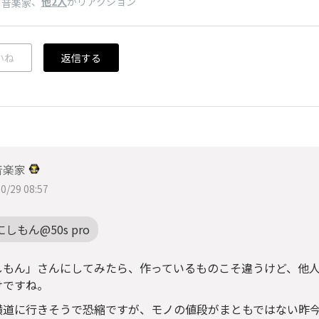
、
他2人
がリアクション
の音楽家
いね
返信する
音楽家
0/29 08:57
にしもん@50s pro
しもん」さんにしてみたら、作っているものこそ違うけど、他
けですね。
横道に行きそうで恐縮ですが、モノの値段がまともではない昨