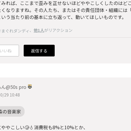
てみれば、ここまで歪みを正せないほどややこしくしたのはどこの
たくなりますね。その人たち、またはその責任団体・組織には
という当たり前の基本に立ち返って、動いてほしいものです。
、
他1人
がリアクション
きまぐれダンディ
いいね
返信する
ん@50s pro
0/29 10:48
森の音楽家
ややこしい🥲💧消費税も8%と10%とか、