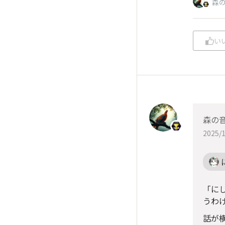
森
い
森の
2025/1
「に
うわ
話が