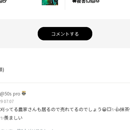
🍺
🐗被害💥😱💢
コメントする
順)
50s pro
9 07:07
刈ってる農家さんも居るので売れてるのでしょう😀💥✨👍抹
✨羨ましい