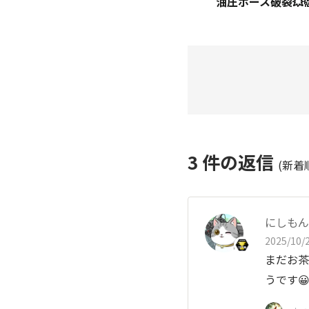
油圧ホース破裂💥😱
3
件の返信
(新着
にしもん@
2025/10/2
まだお茶
うです