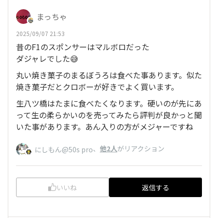
まっちゃ
2025/09/07 21:53
昔のF1のスポンサーはマルボロだった
ダジャレでした😅
丸い焼き菓子のまるぼうろは食べた事あります。似た
焼き菓子だとクロボーが好きでよく買います。
生八ツ橋はたまに食べたくなります。硬いのが先にあ
って生の柔らかいのを売ってみたら評判が良かっと聞
いた事があります。あん入りの方がメジャーですね
、
他2人
がリアクション
にしもん@50s pro
いいね
返信する