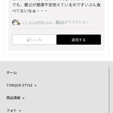
でも、義父が健康不安抱えているのでずいぶん食
べてないなぁ・・・
、
他2人
がリアクション
にしもん@50s pro
いいね
返信する
ホーム
TORQUE STYLE
商品情報
フォト