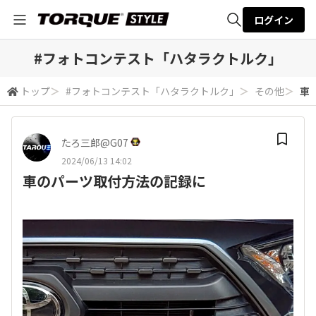
ログイン
全体検索
#フォトコンテスト「ハタラクトルク」
トップ
＞
#フォトコンテスト「ハタラクトルク」
＞
その他
＞
車
検索
たろ三郎@G07
2024/06/13 14:02
車のパーツ取付方法の記録に