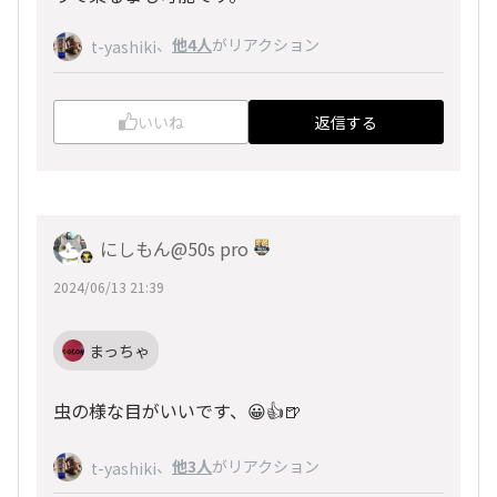
、
他4人
がリアクション
t-yashiki
いいね
返信する
にしもん@50s pro
2024/06/13 21:39
まっちゃ
虫の様な目がいいです、😀👍🍺
、
他3人
がリアクション
t-yashiki