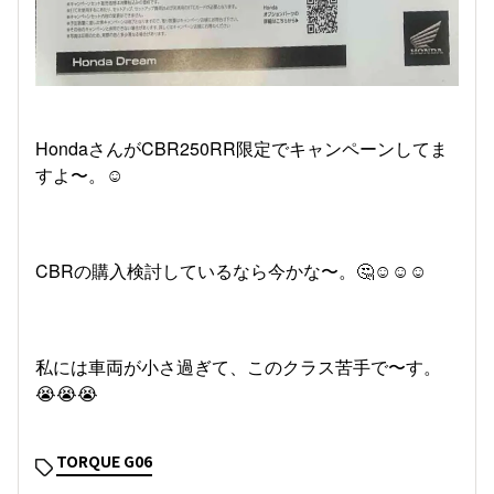
HondaさんがCBR250RR限定でキャンペーンしてま
すよ〜。☺️
CBRの購入検討しているなら今かな〜。🤔☺️☺️☺️
私には車両が小さ過ぎて、このクラス苦手で〜す。
😭😭😭
TORQUE G06