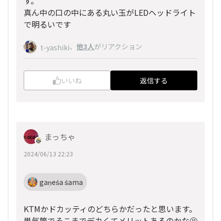
す。
真ん中の口の中にある丸い玉がLEDヘッドライト
で明るいです
、
他3人
がリアクション
t-yashiki
いいね
返信する
まっちゃ
2024/06/13 22:23
gaṇeśa śama
KTMかドカッティのどちらかだったと思います。
単気筒でそこまでデカくてメリットあるのかな🤔