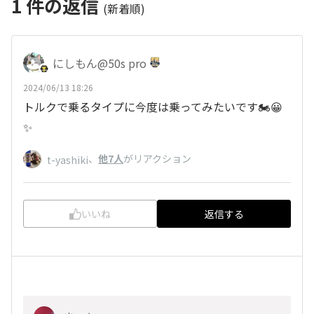
1
件の返信
(新着順)
にしもん@50s pro
2024/06/13 18:26
トルクで乗るタイプに今度は乗ってみたいです🏍😀
✨
、
他7人
がリアクション
t-yashiki
いいね
返信する