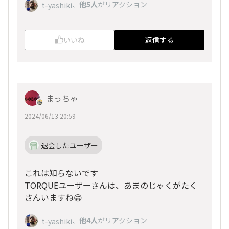
、
他5人
がリアクション
t-yashiki
いいね
返信する
まっちゃ
2024/06/13 20:59
退会したユーザー
これは知らないです
TORQUEユーザーさんは、あまのじゃくがたく
さんいますね😁
、
他4人
がリアクション
t-yashiki