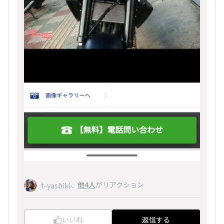
、
他4人
がリアクション
t-yashiki
いいね
返信する