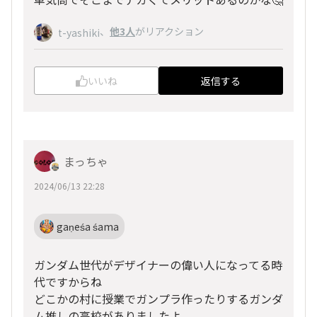
、
他3人
がリアクション
t-yashiki
いいね
返信する
まっちゃ
2024/06/13 22:28
gaṇeśa śama
ガンダム世代がデザイナーの偉い人になってる時
代ですからね
どこかの村に授業でガンプラ作ったりするガンダ
ム推しの高校がありましたよ。