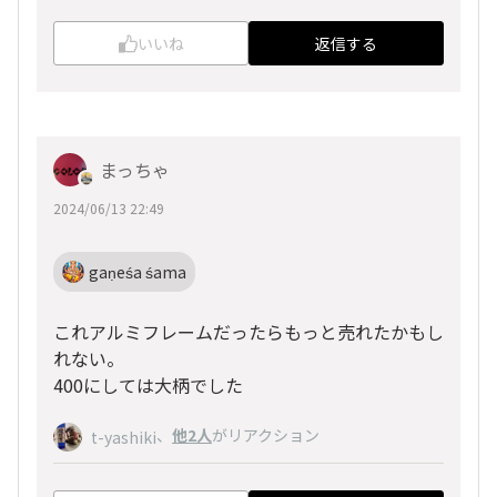
いいね
返信する
まっちゃ
2024/06/13 22:49
gaṇeśa śama
これアルミフレームだったらもっと売れたかもし
れない。
400にしては大柄でした
、
他2人
がリアクション
t-yashiki