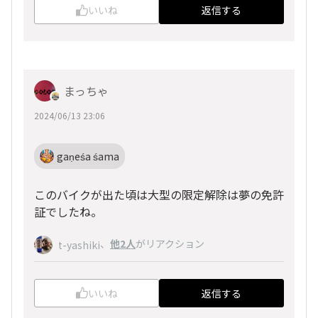
いいね
返信する
まっちゃ
2024/06/13 23:06
gaṇeśa śama
このバイクが出た頃は大型の限定解除は夢の免許
証でしたね。
、
他2人
がリアクション
t-yashiki
いいね
返信する