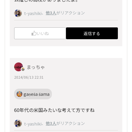
、
他3人
がリアクション
t-yashiki
いいね
返信する
まっちゃ
2024/06/13 22:31
gaṇeśa śama
60年代の米国みたいな考えて方ですね
、
他3人
がリアクション
t-yashiki