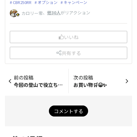
CBR250RR
オプション
キャンペーン
、
他30人
がリアクション
カロリー零
いいね
共有する
前の投稿
次の投稿
今回の登山で役立ちました～😆
お買い物🛒😀✨
コメントする