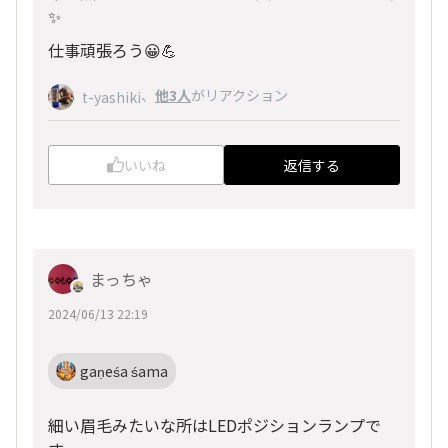
✨
仕事頑張ろう😀💪
、
他3人
がリアクション
t-yashiki
いいね
返信する
まっちゃ
2024/06/13 22:19
gaṇeśa śama
細い眉毛みたいな所はLEDポジションランプで