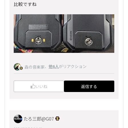
比較ですね
、
他6人
がリアクション
森の音楽家
いいね
返信する
たろ三郎@G07