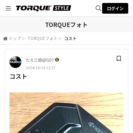
ログイン
全体検索
TORQUEフォト
トップ
＞
TORQUEフォト
＞
コスト
検索
たろ三郎@G07
2024/10/16 12:27
コスト