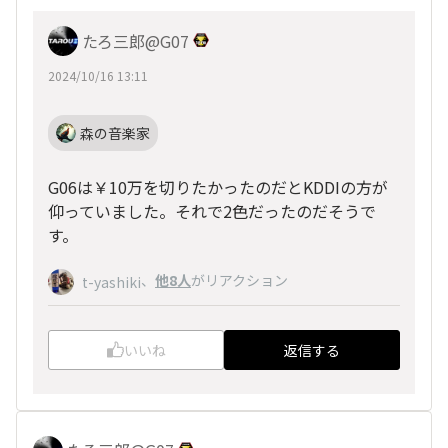
たろ三郎@G07
2024/10/16 13:11
森の音楽家
G06は￥10万を切りたかったのだとKDDIの方が
仰っていました。それで2色だったのだそうで
す。
、
他8人
がリアクション
t-yashiki
いいね
返信する