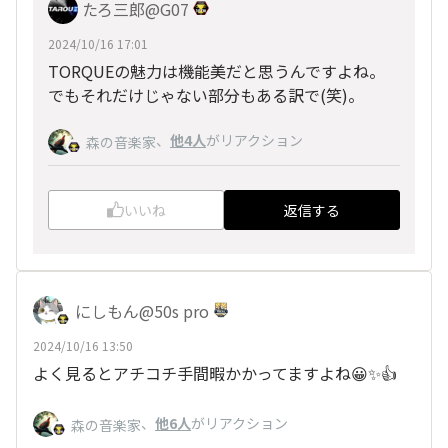
たろ三郎@G07
2024/10/16 17:01
TORQUEの魅力は機能美だと思うんですよね。
でもそれだけじゃない部分もある訳で(笑)。
、
他4人
がリアクション
森の音楽家
いいね
返信する
にしもん@50s pro
2024/10/16 13:50
よく見るとアチコチ手間暇かかってますよね😀✨👍
、
他6人
がリアクション
森の音楽家