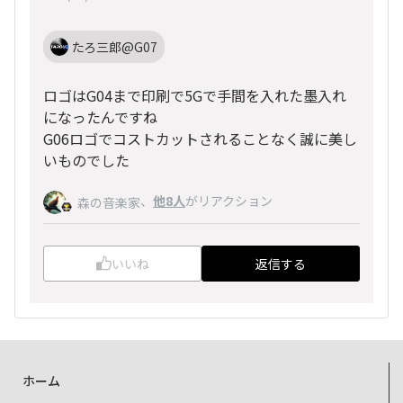
たろ三郎@G07
ロゴはG04まで印刷で5Gで手間を入れた墨入れ
になったんですね
G06ロゴでコストカットされることなく誠に美し
いものでした
、
他8人
がリアクション
森の音楽家
いいね
返信する
ホーム