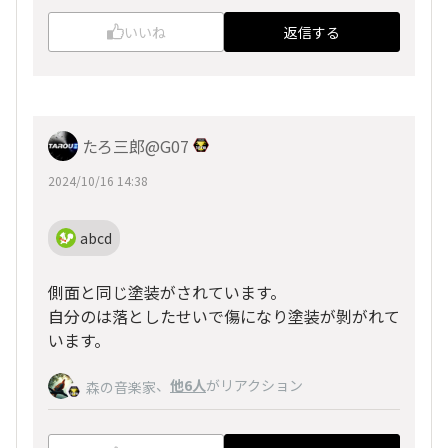
いいね
返信する
たろ三郎@G07
2024/10/16 14:38
abcd
側面と同じ塗装がされています。
自分のは落としたせいで傷になり塗装が剝がれて
います。
、
他6人
がリアクション
森の音楽家