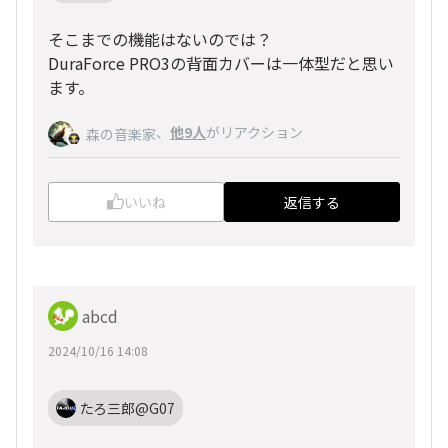
そこまでの機能はないのでは？
DuraForce PRO3の背面カバーは一体型だと思い
ます。
、
他9人
がリアクション
森の音楽家
いいね
返信する
abcd
2024/10/16 14:08
たろ三郎@G07