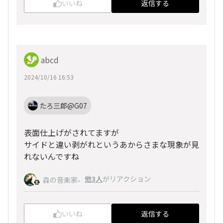
いいね
返信する
abcd
2024/10/16 16:53
たろ三郎@G07
表面仕上げがされてますが
サイドと違い剥がれというあからさまな現象が見
れないんですね
、
他3人
がリアクション
森の音楽家
いいね
返信する