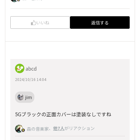
いいね
返信する
abcd
2024/10/16 14:04
jim
5Gブラックの正面カバーは塗装なしですね
、
他7人
がリアクション
森の音楽家