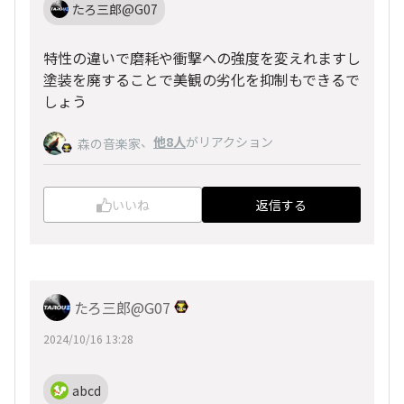
たろ三郎@G07
特性の違いで磨耗や衝撃への強度を変えれますし
塗装を廃することで美観の劣化を抑制もできるで
しょう
、
他8人
がリアクション
森の音楽家
いいね
返信する
たろ三郎@G07
2024/10/16 13:28
abcd