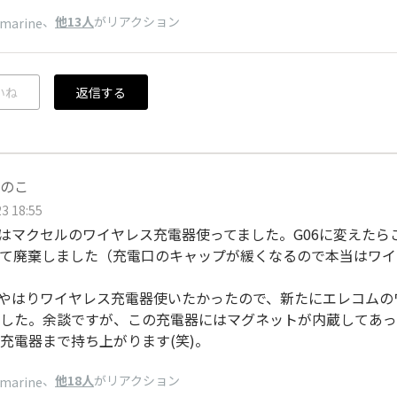
、
他13人
がリアクション
emarine
いね
返信する
のこ
3 18:55
はマクセルのワイヤレス充電器使ってました。G06に変えたら
て廃棄しました（充電口のキャップが緩くなるので本当はワイ
やはりワイヤレス充電器使いたかったので、新たにエレコムの
した。余談ですが、この充電器にはマグネットが内蔵してあっ
充電器まで持ち上がります(笑)。
、
他18人
がリアクション
emarine