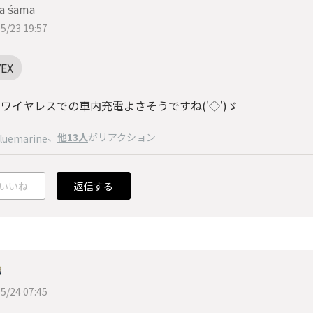
a śama
5/23 19:57
VEX
のワイヤレスでの車内充電よさそうですね('◇')ゞ
、
他13人
がリアクション
luemarine
いいね
返信する
5/24 07:45