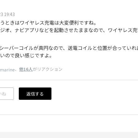
3 19:43
うときはワイヤレス充電は大変便利ですね。
ジオ、ナビアプリなどを起動させたままなので、ワイヤレス充
レシーバーコイルが真円なので、送電コイルと位置が合っていれ
いので良い感じですよ。
、
他16人
がリアクション
emarine
いね
返信する