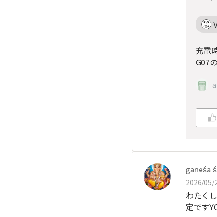
充電
G0
a
gaṇeśa 
2026/05/2
わたくし
定ですY