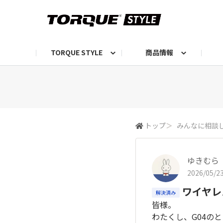
TORQUE STYLE
商品情報
お知らせ
TORQUEニュース
TORQUEフォト
自己紹介しよう
編集部の日常フォト
TORQUIZ【投票企画】
TORQUEトーク
G07エピソード投稿📸
よみもの
編集部からのおし
G
トップ
＞
みんなに相談
ゆきむら
2026/05/23
ワイヤレ
解決済み
皆様。
わたくし、G04の