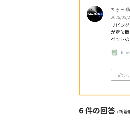
たろ三郎
2026/05/2
リビング
が定位置
ベットの
blue
い
6
件の回答
(新着