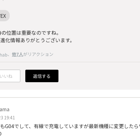
VEX
時の位置は重要なのですね。
7の進化情報ありがとうございます。
、
他7人
がリアクション
hab
いいね
返信する
śama
3 19:41
もG04でして、有線で充電していますが最新機種に変更した
O