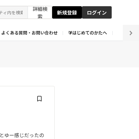
詳細検
新規登録
ログイン
索
よくある質問・お問い合わせ
🔰はじめてのかたへ
編集部
ト企画アーカイブ
【会員限定】壁紙倉庫
、とゆー感じだったの