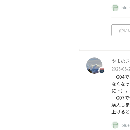
blu
い
やまのき
2026/05/2
G04で
なくなっ
に…）。
G07で
購入しま
上げると
blu