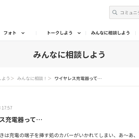
フォト
トークしよう
みんなに相談しよう
らせ
07公式サイト
TORQUEサークル
#フォトコンテスト「夏の思い出ワンシーン」
編集部のつぶやき（アーカイブ）
歴代モデル
【会員限定】ニュース
フォ
みんなに相談しよう
しよう
＞
みんなに相談！
＞
ワイヤレス充電器って…
 17:57
ス充電器って…
ときは充電の端子を挿す処のカバーがいかれてしまい、あ〜あ