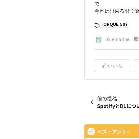
で
今回は出来る限り
TORQUE G07
、
他
bluemarine
いいね
前の投稿
SpotifyとDLに
ベストアンサー