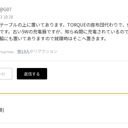
@G07
3 18:28
テーブルの上に置いてあります。TORQUEの座布団代わりで
です。古い5Wの充電器ですが、知らぬ間に充電されているの
脇にも置いてありますので就寝時はそこへ置きます。
、
他19人
がリアクション
marine
いね
返信する
順)