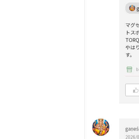
マグ
トス
TOR
やは
す。
b
gaṇeś
2026/0