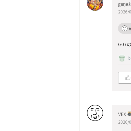
gaṇeś
2026/0
G07
b
VEX
2026/0