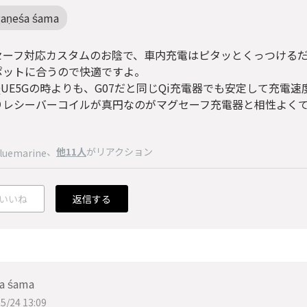
gaṇeśa śama
セーフ対応カスタムのお陰で、車内充電はピタッとくっつける
ポットに合うので快適ですよ。
QUE5Gの時よりも、G07だと同じQi充電器でも安定して充電
りレシーバーコイルが真円なのがマグセーフ充電器と相性よく
、
他11人
がリアクション
luemarine
いいね
返信する
a śama
5/24 13:09