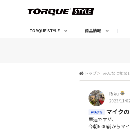
TORQUE STYLE
商品情報
お知らせ
TORQUEニュース
TORQUEフォト
自己紹介しよう
編集部の日常フォト
TORQUIZ【投票企画】
TORQUEトーク
G07エピソード投稿📸
よみもの
編集部からのおし
G
トップ
＞
みんなに相談
Riku
2023/11/02
マイクの
解決済み
早速ですが、
今朝6:00前から