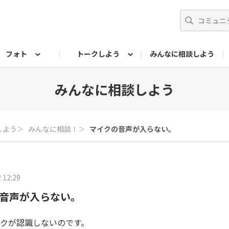
フォト
トークしよう
みんなに相談しよう
らせ
07公式サイト
TORQUEサークル
#フォトコンテスト「夏の思い出ワンシーン」
編集部のつぶやき（アーカイブ）
歴代モデル
【会員限定】ニュース
フォ
みんなに相談しよう
しよう
＞
みんなに相談！
＞
マイクの音声が入らない。
 12:29
音声が入らない。
マイクが認識しないのです。