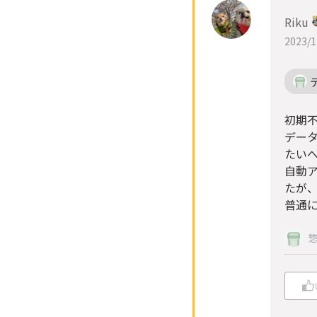
Riku
2023/1
初期
デー
たい
自動
たが
普通