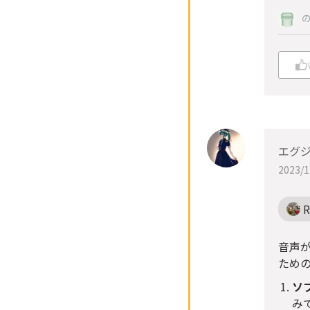
エグ
2023/1
R
音声
ため
ソ
み