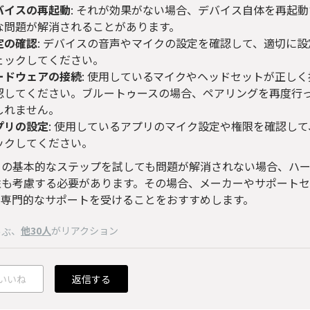
バイスの再起動
: それが効果がない場合、デバイス自体を再起
な問題が解消されることがあります。
定の確認
: デバイスの音声やマイクの設定を確認して、適切に
ェックしてください。
ードウェアの接続
: 使用しているマイクやヘッドセットが正し
認してください。ブルートゥースの場合、ペアリングを再度行
しれません。
プリの設定
: 使用しているアプリのマイク設定や権限を確認し
ックしてください。
らの基本的なステップを試しても問題が解消されない場合、ハ
性も考慮する必要があります。その場合、メーカーやサポート
、専門的なサポートを受けることをおすすめします。
、
他30人
がリアクション
のぶ
いいね
返信する