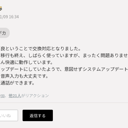
1/09 16:34
デカ
不良ということで交換対応となりました。
タ移行も終え、しばらく使っていますが、まったく問題ありま
へん快適に動作しています。
アップデートにしていたようで、意図せずシステムアップデー
、音声入力も大丈夫です。
に通話ができます。
、
他21人
がリアクション
惣国
いいね
返信する