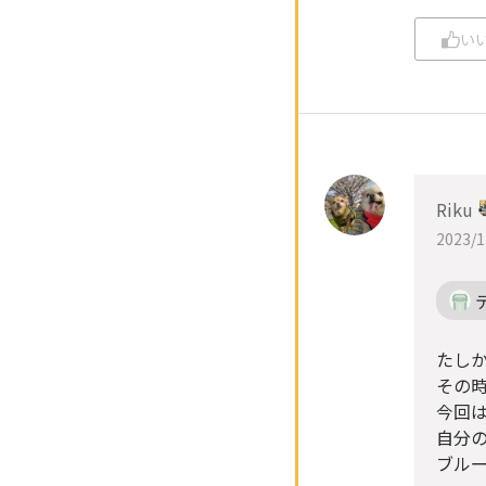
い
Riku
2023/1
たし
その
今回は
自分
ブル