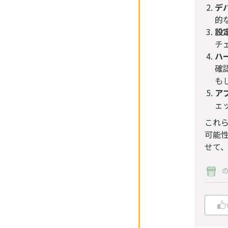
デ
的
設
チ
ハ
確
も
ア
ェ
これ
可能
せて