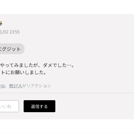
1/02 23:55
エグジット
てやってみましたが、ダメでした…。
ートにお願いしました。
、
他27人
がリアクション
惣国
いいね
返信する