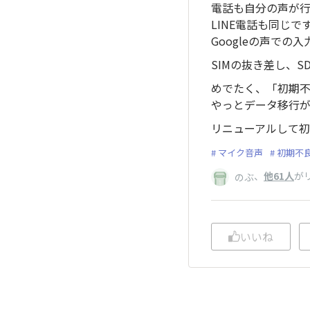
電話も自分の声が
LINE電話も同じで
Googleの声で
SIMの抜き差し、
めでたく、「初期
やっとデータ移行
リニューアルして初
マイク音声
初期不
、
他61人
が
のぶ
いいね