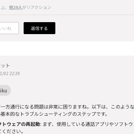
、
他29人
がリアクション
のぶ
いいね
返信する
ジット
1/02 22:29
iku
が一方通行になる問題は非常に困りますね。以下は、このよう
の基本的なトラブルシューティングのステップです。
フトウェアの再起動
: まず、使用している通話アプリやソフト
てください。