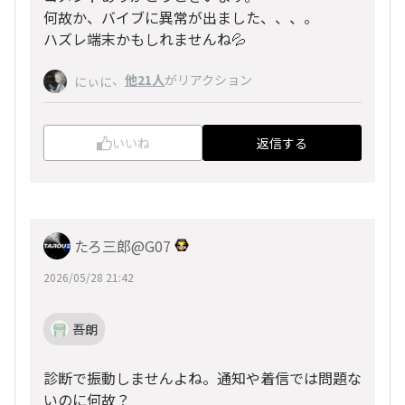
何故か、バイブに異常が出ました、、、。
ハズレ端末かもしれませんね💦
、
他21人
がリアクション
にぃに
いいね
返信する
たろ三郎@G07
2026/05/28 21:42
吾朗
診断で振動しませんよね。通知や着信では問題な
いのに何故？