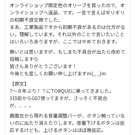
オンライショップ限定色のオリーブを買ったので、オ
ンライショップへ返品、です。一言で言えばギリギリ
の初期不良交換でした。
まあ、工業製品ですから初期不良があるのは仕方がな
い。理解しています。それ以外のことで言いたいこと
はいろいろありますが、ここではやめておきます。
無いとは思いますが、もしまた不具合が出たら改めて
投稿します💦
皆さんありがとうございます！
今後とも宜しくお願い申し上げますm(_ _)m
【原文】
7〜８年ぶり！？にTORQUEに帰ってきました。
3日前からG07使ってますが、さっそく不具合
が、、、。
画面左から現れる音量調整バーが、ボタン触っていな
いのに出たり消えたりします。音量下げるボタンは反
応するけども、上げるボタンはほぼ無反応。