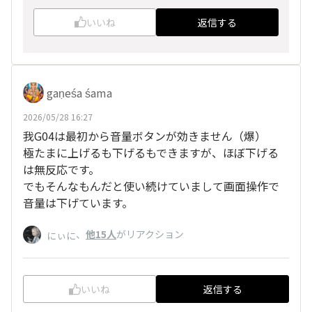
いいね
返信する
gaṇeśa śama
2026/05/28 16:27
我G04は最初から音量ボタンが効きません（爆）
極たまに上げるも下げるもできますが、ほぼ下げる
は無反応です。
でもそんなもんだと使い続けていまして画面操作で
音量は下げています。
、
他15人
がリアクション
にぃに
いいね
返信する