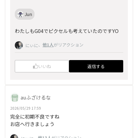
Jun
わたしもG04でピクセルも考えていたのですYO
、
他1人
がリアクション
にぃに
いいね
返信する
auふざけるな
2026/05/29 17:59
完全に初期不良ですね
お店へ行きましょう
、
他13人
がリアクション