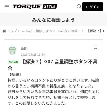
ログイン
全体検索
みんなに相談しよう
トップ
＞
みんなに相談しよう
＞
みんなに相談！
＞
【解決？】G
検索
吾朗
2026/05/28 13:54
【解決？】G07 音量調整ボタン不具
回答募集
合
【続報】
皆様、いろいろコメントありがとうございます。結論
から言うと、初期不良で新品交換、となりました。一
昨日からいろいろな電話番号を案内され、何度も同じ
話しをして疲れてきた頃、初期不良として交換しま
す、とのお話しをいただきました。