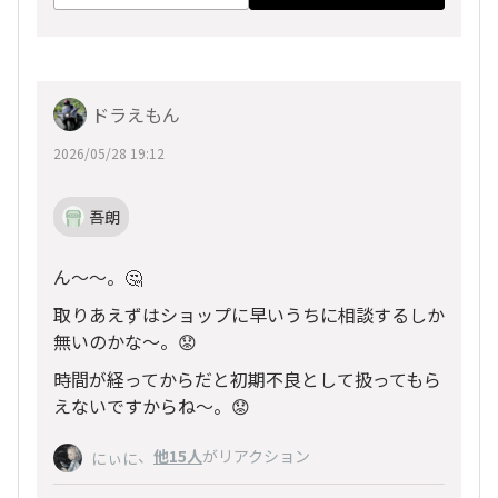
ドラえもん
2026/05/28 19:12
吾朗
ん～～。🤔
取りあえずはショップに早いうちに相談するしか
無いのかな〜。😟
時間が経ってからだと初期不良として扱ってもら
えないですからね〜。😟
、
他15人
がリアクション
にぃに