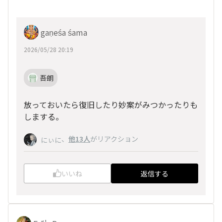
gaṇeśa śama
2026/05/28 20:19
吾朗
放っておいたら復旧したり妙案がみつかったりも
しまする。
、
他13人
がリアクション
にぃに
いいね
返信する