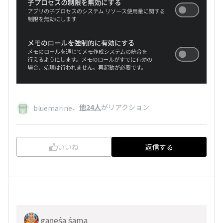
、
他24人
がリアクション
bluemarine
いいね
返信する
gaṇeśa śama