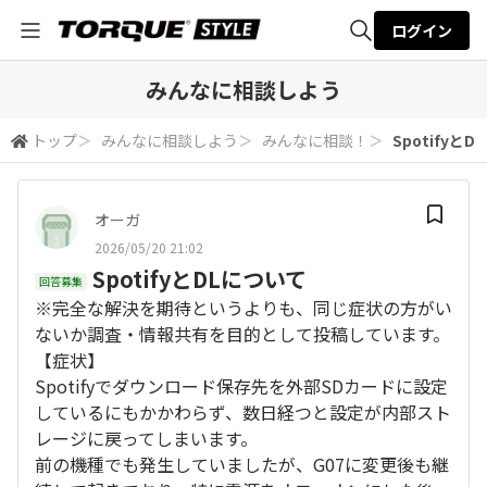
ログイン
全体検索
みんなに相談しよう
トップ
＞
みんなに相談しよう
＞
みんなに相談！
＞
Spotifyと
検索
オーガ
2026/05/20 21:02
SpotifyとDLについて
回答募集
※完全な解決を期待というよりも、同じ症状の方がい
ないか調査・情報共有を目的として投稿しています。
【症状】
Spotifyでダウンロード保存先を外部SDカードに設定
しているにもかかわらず、数日経つと設定が内部スト
レージに戻ってしまいます。
前の機種でも発生していましたが、G07に変更後も継