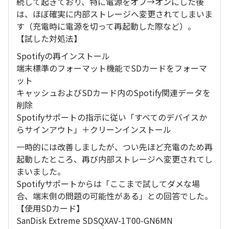
続して起きており、特に電源をオフ→オンにした後
は、ほぼ確実に内部ストレージへ変更されてしまいま
す（充電時に電源を切って再起動した際など）。
【試した対処法】
Spotifyの再インストール
端末標準のフォーマット機能でSDカードをフォーマ
ット
キャッシュおよびSDカード内のSpotify関連データを
削除
Spotifyサポートの指示に従い「すべてのデバイスか
らサインアウト」＋クリーンインストール
一時的には改善しましたが、つい先ほど充電のため再
起動したところ、再び内部ストレージへ変更されてし
まいました。
Spotifyサポートからは「ここまで試してダメな場
合、端末側の問題の可能性がある」との回答でした。
【使用SDカード】
SanDisk Extreme SDSQXAV-1T00-GN6MN