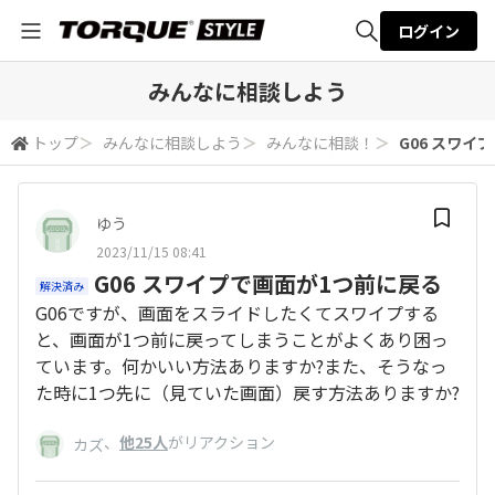
ログイン
全体検索
みんなに相談しよう
トップ
＞
みんなに相談しよう
＞
みんなに相談！
＞
G06 スワイ
検索
ゆう
2023/11/15 08:41
G06 スワイプで画面が1つ前に戻る
解決済み
G06ですが、画面をスライドしたくてスワイプする
と、画面が1つ前に戻ってしまうことがよくあり困っ
ています。何かいい方法ありますか?また、そうなっ
た時に1つ先に（見ていた画面）戻す方法ありますか?
、
他25人
がリアクション
カズ