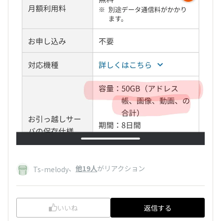
、
他19人
がリアクション
Ts-melody
いいね
返信する