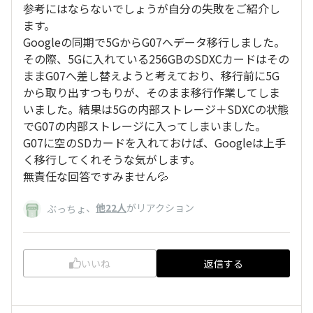
参考にはならないでしょうが自分の失敗をご紹介し
ます。
Googleの同期で5GからG07へデータ移行しました。
その際、5Gに入れている256GBのSDXCカードはその
ままG07へ差し替えようと考えており、移行前に5G
から取り出すつもりが、そのまま移行作業してしま
いました。結果は5Gの内部ストレージ＋SDXCの状態
でG07の内部ストレージに入ってしまいました。
G07に空のSDカードを入れておけば、Googleは上手
く移行してくれそうな気がします。
無責任な回答ですみません💦
、
他22人
がリアクション
ぶっちょ
いいね
返信する