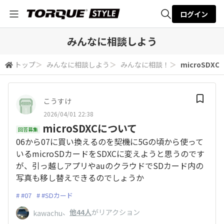
ログイン
全体検索
みんなに相談しよう
トップ
＞
みんなに相談しよう
＞
みんなに相談！
＞
microSDX
検索
こうすけ
2026/04/01 22:38
microSDXCについて
回答募集
06から07に買い換えるのを契機に5Gの頃から使って
いるmicroSDカードをSDXCに変えようと思うのです
が、引っ越しアプリやauのクラウドでSDカード内の
写真も移し替えできるのでしょうか
#07
#SDカード
、
他44人
がリアクション
kawachu