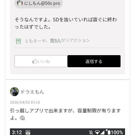
にしもん@50s pro
そうなんですよ。SDを抜いていれば直ぐに終わ
ったはずでした。
、
他9人
がリアクション
ともそーや
いいね
返信する
ドラえもん
2026/04/02 03:16
引っ越しアプリで出来ますが、容量制限が有ります
よ。🤔