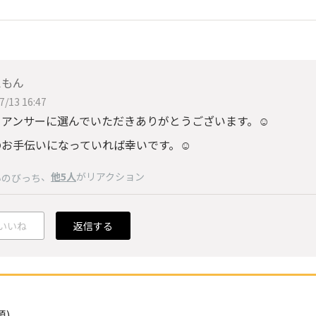
えもん
7/13 16:47
アンサーに選んでいただきありがとうございます。☺️
お手伝いになっていれば幸いです。☺️
、
他5人
がリアクション
いのびっち
いいね
返信する
順)