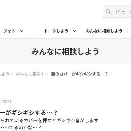
フォト
トークしよう
みんなに相談しよう
らせ
07公式サイト
TORQUEサークル
フォト企画アーカイブ
編集部のつぶやき（アーカイブ）
歴代モデル
【会員限定】ニュース
みんなに相談しよう
しよう
＞
みんなに相談！
＞
脇のカバーがギシギシする…？
 20:21
ーがギシギシする…？
められているカバーを押すとギシギシ音がします
ゃってるのかな…？