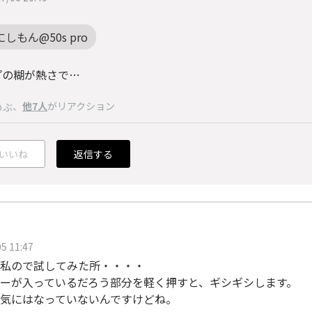
にしもん@50s pro
プの糊が熱さで…
、
他7人
がリアクション
のぶ
いいね
返信する
5 11:47
私ので試してみた所・・・・
ーが入っているだろう部分を軽く押すと、ギシギシします。
気にはなっていないんですけどね。