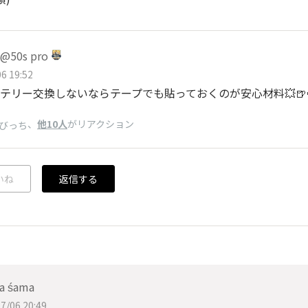
50s pro
6 19:52
テリー交換しないならテープでも貼っておくのが安心材料💥🍺
、
他10人
がリアクション
びっち
いね
返信する
a śama
7/06 20:49