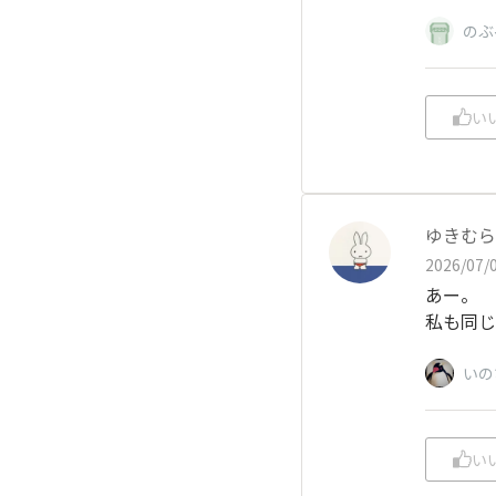
のぶ
い
ゆきむら
2026/07/0
あー。
私も同じ
いの
い