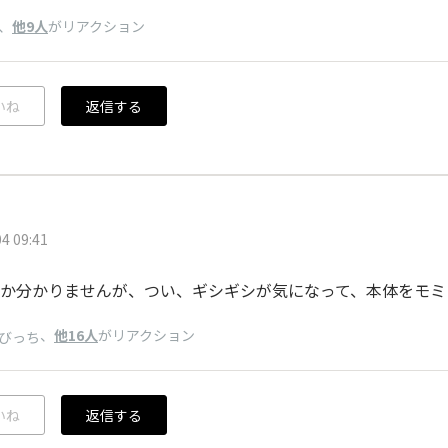
、
他9人
がリアクション
いね
返信する
4 09:41
か分かりませんが、つい、ギシギシが気になって、本体をモミモ
、
他16人
がリアクション
びっち
いね
返信する