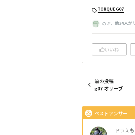
TORQUE G07
、
他34人
が
のぶ
いいね
前の投稿
g07 オリーブ
ベストアンサー
ドラえも