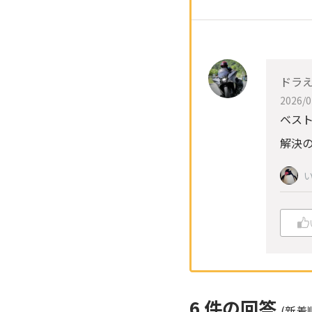
ドラ
2026/0
ベスト
解決の
6
件の回答
(新着