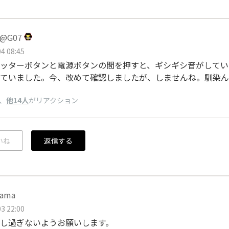
@G07
4 08:45
ッターボタンと電源ボタンの間を押すと、ギシギシ音がしてい
ていました。今、改めて確認しましたが、しませんね。馴染ん
、
他14人
がリアクション
いね
返信する
śama
3 22:00
し過ぎないようお願いします。