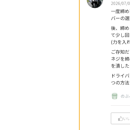
2026/07/0
一度締め
バーの選
後、締め
て少し回
(力を入
ご存知だ
ネジを締
を潰した
ドライバ
つの方法
のぶ
い