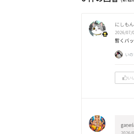
にしもん@
2026/07/0
暫くバッ
いの
い
gaṇeś
2026/0