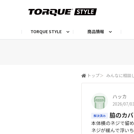
TORQUE STYLE
商品情報
お知らせ
TORQUEニュース
TORQUEフォト
自己紹介しよう
編集部の日常フォト
TORQUIZ【投票企画】
TORQUEトーク
G07エピソード投稿📸
よみもの
編集部からのおし
G
トップ
＞
みんなに相談
ハッカ
2026/07/03
脇のカバ
解決済み
本体横のネジで留
ネジが緩んで浮いち