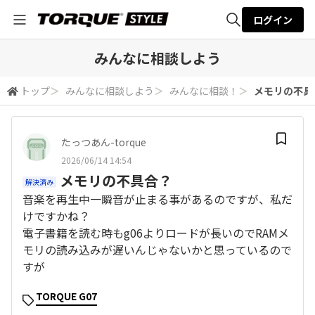
ログイン
全体検索
みんなに相談しよう
トップ
＞
みんなに相談しよう
＞
みんなに相談！
＞
メモリの不具
検索
たっつあん-torque
2026/06/14 14:54
メモリの不具合？
解決済み
音楽を再生中一瞬音が止まる事があるのですが、私だ
けですかね？
電子書籍を読む時もg06よりロードが長いのでRAMメ
モリの読み込みが遅いんじゃないかと思っているので
すが
TORQUE G07