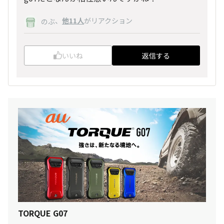
、
他11人
がリアクション
のぶ
いいね
返信する
TORQUE G07