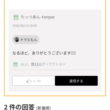
たっつあん-torque
2026/06/14 19:09
ドラえもん
なるほど、ありがとうございます🙂‍↕️
、
他13人
がリアクション
のぶ
いいね
返信する
2
件の回答
(新着順)