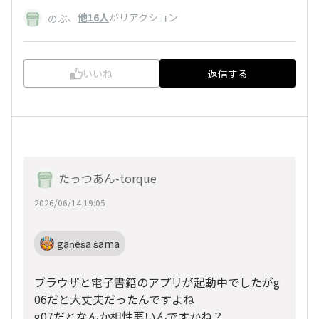
、
他16人
がリアクション
のぶ
いいね
返信する
たっつあん-torque
2026/06/14 19:05
gaṇeśa śama
ブラウザと電子書籍のアプリが起動中でしたがg
06だと大丈夫だったんですよね
g07だとなんか相性悪いんですかね？