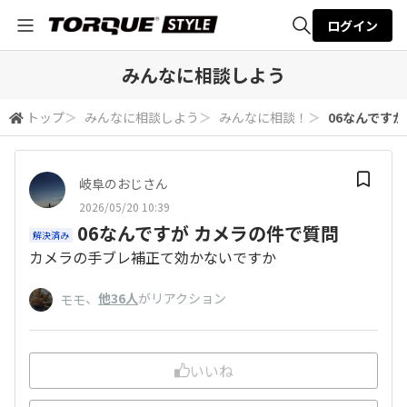
ログイン
全体検索
みんなに相談しよう
トップ
＞
みんなに相談しよう
＞
みんなに相談！
＞
06なんです
検索
岐阜のおじさん
2026/05/20 10:39
06なんですが カメラの件で質問
解決済み
カメラの手ブレ補正て効かないですか
、
他36人
がリアクション
モモ
いいね