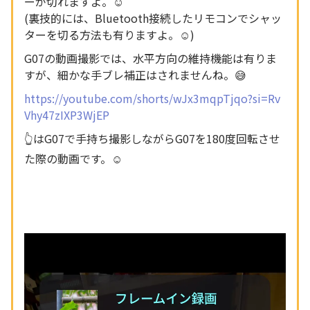
ーが切れますよ。☺️
(裏技的には、Bluetooth接続したリモコンでシャッ
ターを切る方法も有りますよ。☺️)
G07の動画撮影では、水平方向の維持機能は有りま
すが、細かな手ブレ補正はされませんね。😅
https://youtube.com/shorts/wJx3mqpTjqo?si=Rv
Vhy47zIXP3WjEP
👆はG07で手持ち撮影しながらG07を180度回転させ
た際の動画です。☺️