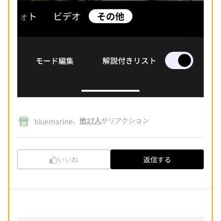
、
他27人
がリアクション
bluemarine
いいね
返信する