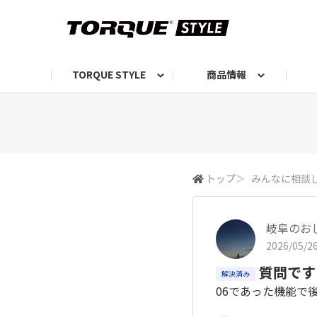
TORQUE STYLE
商品情報
お知らせ
TORQUEニュース
TORQUEフォト
自己紹介しよう
編集部の日常フォト
TORQUIZ【投票企画】
TORQUEトーク
G07エピソード投稿📸
よみもの
編集部からのおし
G
トップ
＞
みんなに相談
岐阜のお
2026/05/26
質問です
解決済み
06であった機能で