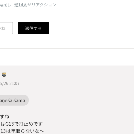
、
他14人
がリアクション
ver01
いね
返信する
ニ
5/26 21:07
aṇeśa śama
ですね
はG13で打止めです
13は年取らないな〜