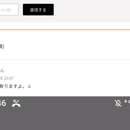
いいね
返信する
順)
ん
6 20:47
も有りますよ。☺️