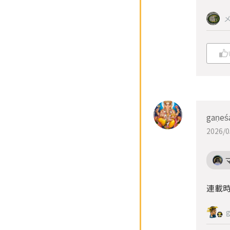
gaṇeś
2026/0
連載時
g