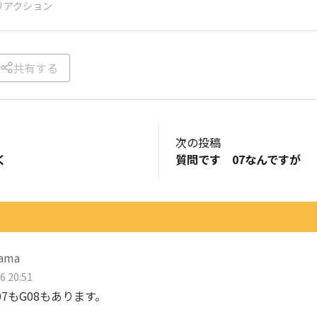
リアクション
共有する
次の投稿
く
質問です 07なんですが
śama
6 20:51
07もG08もあります。