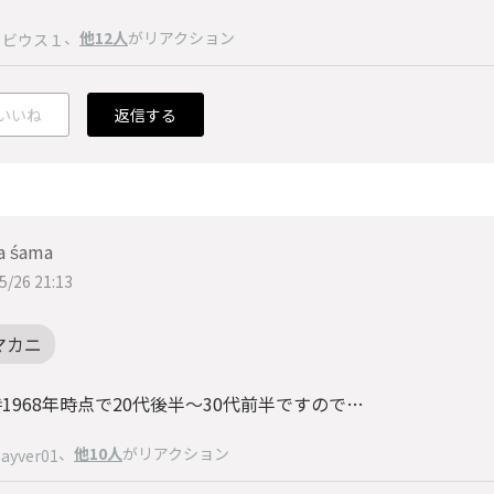
、
他12人
がリアクション
メビウス１
いいね
返信する
a śama
5/26 21:13
マカニ
1968年時点で20代後半〜30代前半ですので…
、
他10人
がリアクション
ayver01