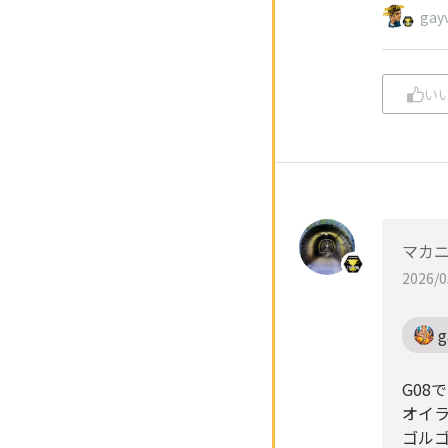
gay
い
マカ
2026/0
g
G08
オイラ
ゴルゴ