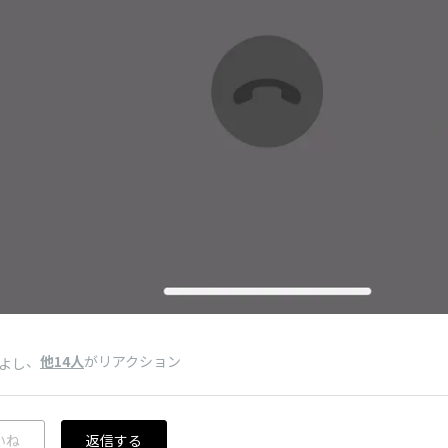
、
他14人
がリアクション
よし
いね
返信する