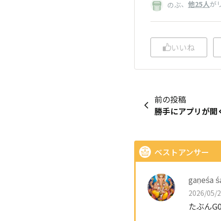
、
他25人
が
のぶ
いいね
前の投稿
勝手にアプリが開
ベストアンサー
gaṇeśa 
2026/05/2
たぶんG