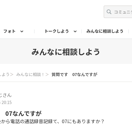
フォト
トークしよう
みんなに相談しよう
らせ
07公式サイト
TORQUEサークル
#フォトコンテスト「夏の思い出ワンシーン」
編集部のつぶやき（アーカイブ）
歴代モデル
【会員限定】ニュース
フォ
みんなに相談しよう
しよう
＞
みんなに相談！
＞
質問です 07なんですが
じさん
 20:15
 07なんですが
後から電話の通話録音記録て、07にもありますか？