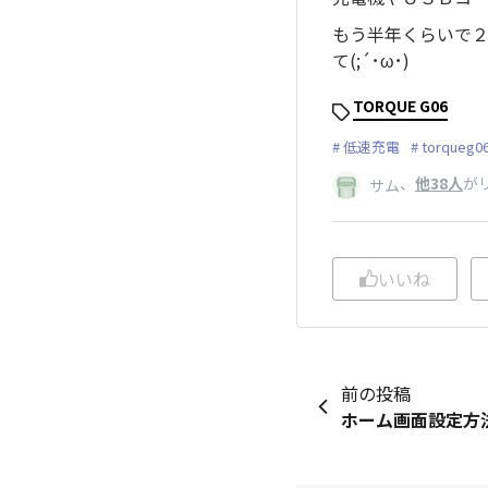
もう半年くらいで
て(;´･ω･)
TORQUE G06
低速充電
torqueg0
、
他38人
が
サム
いいね
前の投稿
ホーム画面設定方