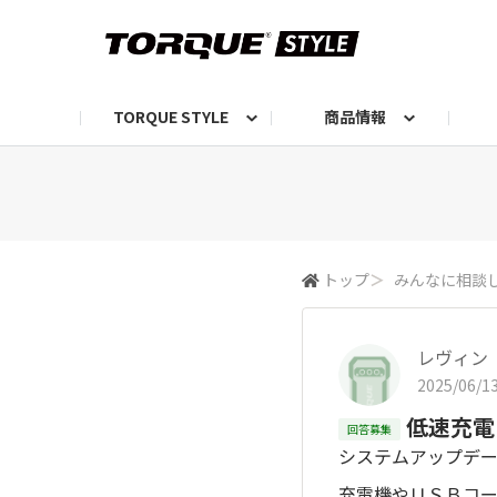
TORQUE STYLE
商品情報
お知らせ
TORQUEニュース
TORQUEフォト
自己紹介しよう
編集部の日常フォト
TORQUIZ【投票企画】
TORQUEトーク
G07エピソード投稿📸
よみもの
編集部からのおし
G
トップ
＞
みんなに相談
レヴィン
2025/06/13
低速充電
回答募集
システムアップデ
充電機やＵＳＢコー