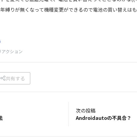
２年縛りが無くなって機種変更ができるので電池の買い替えは
6
リアクション
共有する
次の投稿
法
Androidautoの不具合？