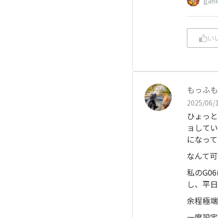
gaṇ
い
もっふも
2025/06/1
ひょっと
ョしてい
になって
なんて可
私のG0
し、平日
余程極端
一度設定