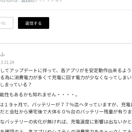
eśa śama
いね
返信する
ふ
3 21:24
してアップデートに伴って、各アプリがを安定動作出来るよう
る為に消費電力が多くて充電に回す電力が少なくなってしまい
しまっている？
能性もあるかも知れません・・・・。
6は１９ヶ月で、バッテリーが７７％迄ヘタっていますが、充電
だと会社から帰宅後で大体６０％台のバッテリー残量が有りま
なバッテリーの劣化が無ければ、充電速度に影響は出ないかと
を確認の上、各アプリやシステムの消費電力をチェックしてみ