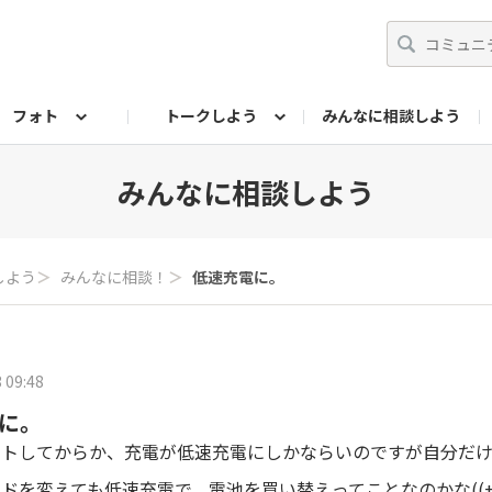
フォト
トークしよう
みんなに相談しよう
らせ
07公式サイト
TORQUEサークル
#フォトコンテスト「夏の思い出ワンシーン」
編集部のつぶやき（アーカイブ）
歴代モデル
【会員限定】ニュース
フォ
みんなに相談しよう
しよう
＞
みんなに相談！
＞
低速充電に。
 09:48
に。
ートしてからか、充電が低速充電にしかならいのですが自分だ
ドを変えても低速充電で、電池を買い替えってことなのかな((+_