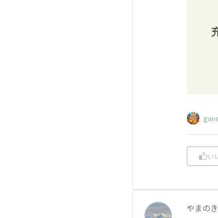
gaṇ
い
やまのき