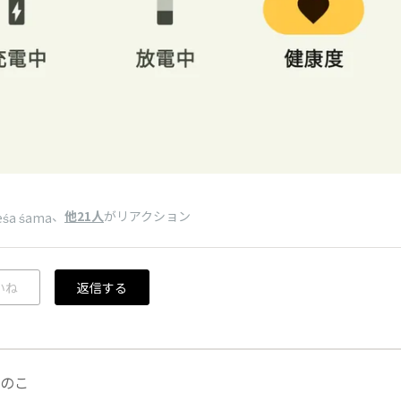
、
他21人
がリアクション
eśa śama
いね
返信する
のこ