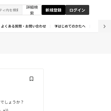
詳細検
新規登録
ログイン
索
よくある質問・お問い合わせ
🔰はじめてのかたへ
編集部
ト企画アーカイブ
【会員限定】壁紙倉庫
けでしょうか？
+))