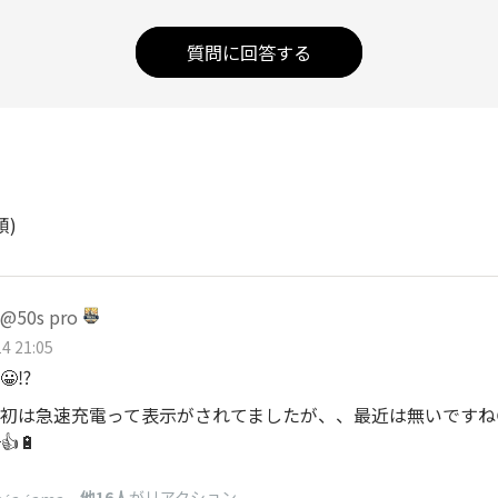
質問に回答する
順)
50s pro
4 21:05
⁉️
初は急速充電って表示がされてましたが、、最近は無いですね
👍🔋
、
他16人
がリアクション