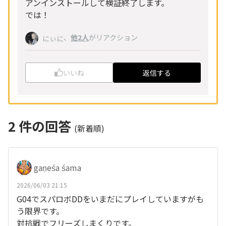
アンインストールして検証終了します。
では！
、
他2人
がリアクション
にぃに
いいね
返信する
2
件の回答
(新着順)
gaṇeśa śama
2026/06/03 21:15
G04でスパロボDDをいまだにプレイしていますがも
う限界です。
対抗戦でフリーズしまくりです。