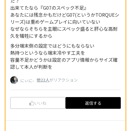
た？
出来てたなら『G07のスペック不足』
あなたには残念かもだけどG07(というかTORQUEシ
リーズ)は重めゲームプレイに向いていない
なぜならそちらを主眼にスペック盛ると肝心な高耐
久を犠牲にするから
多分端末側の設定ではどうにもならない
熱持つというなら端末冷やす工夫を
容量不足かどうかは設定のアプリ情報からサイズ確
認して本人が判断を
、
他22人
がリアクション
にぃに
いいね
返信する