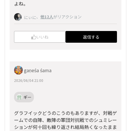
よね。
、
他12人
がリアクション
にぃに
いいね
返信する
gaṇeśa śama
2026/06/04 21:00
ギー
グラフイックどうのこうのもありますが、対戦ゲ
ームでの自陣、敵陣の軍団対抗戦でのシュミレー
ションが何十回も繰り返され結局熱くなったまま