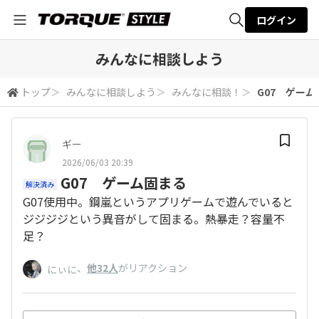
ログイン
全体検索
みんなに相談しよう
トップ
＞
みんなに相談しよう
＞
みんなに相談！
＞
G07 ゲーム
検索
ギー
2026/06/03 20:39
G07 ゲーム固まる
解決済み
G07使用中。鋼嵐というアプリゲームで遊んでいると
ジジジジという異音がして固まる。熱暴走？容量不
足？
、
他32人
がリアクション
にぃに