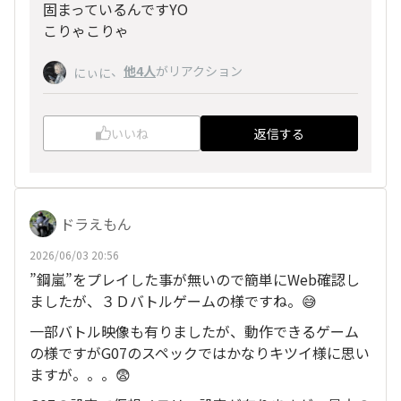
固まっているんですYO
こりゃこりゃ
、
他4人
がリアクション
にぃに
いいね
返信する
ドラえもん
2026/06/03 20:56
”鋼嵐”をプレイした事が無いので簡単にWeb確認し
ましたが、３Ｄバトルゲームの様ですね。😅
一部バトル映像も有りましたが、動作できるゲーム
の様ですがG07のスペックではかなりキツイ様に思い
ますが。。。😨