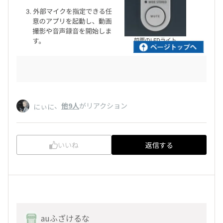
、
他9人
がリアクション
にぃに
いいね
返信する
auふざけるな