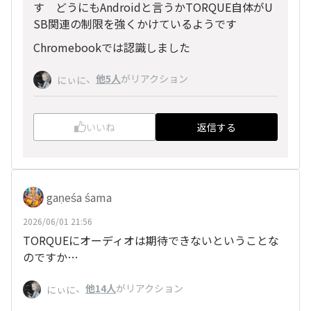
す どうにもAndroidと言うかTORQUE自体がU
SB関連の制限を強くかけているようです
Chromebookでは認識しました
、
他5人
がリアクション
にぃに
いいね
返信する
gaṇeśa śama
2026/06/01 21:56
TORQUEにオーディオは期待できないということな
のですか…
、
他14人
がリアクション
にぃに