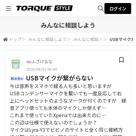
ログイン
全体検索
みんなに相談しよう
トップ
＞
みんなに相談しよう
＞
みんなに相談！
＞
USBマイク
検索
auふざけるな
2026/06/01 00:44
USBマイクが繋がらない
解決済み
今は音声をスマホで録る人も多いと思いますが
USBコンデンサーマイクを繋いでも一度反応して右
上にヘッドセットのようなマークが付くのですが 録
音アプリ使っても本体のマイクしか使えず…
これまで使っていたXperiaでは出来たのに…
この辺は仕様で使えないのでしょうか？
マイクはLyra-Y3でビビノのサイトと全く同じ接続方