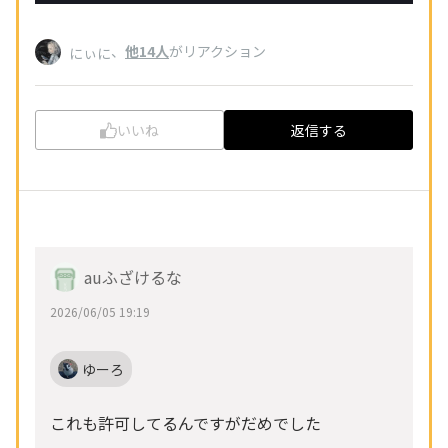
、
他14人
がリアクション
にぃに
いいね
返信する
auふざけるな
2026/06/05 19:19
ゆーろ
これも許可してるんですがだめでした